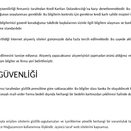
güvenilirliği firmamiz tarafından Kredi Kartları Dolandırıcılığı'na karşı denetlenmektedir. Bu 
nun onaylanması gereklidir. Bu bilgilerin kontrolü için gerekirse kredi kartı sahibi müşteri il
iş bilgilerinizi güvenli koruduğunuz takdirde başkalarının sizinle ilgili bilgilere ulaşması ve 
me standardıdır.
irtildiği İnternet alışveriş siteleri günümüzde daha fazla tercih edilmektedir. Bu sayede aklı
 edilmesini tavsiye ediyoruz. Alışveriş yapacaksanız alışverişinizi yapmadan ürünü aldığınız 
 bilgiler ve firma yeri belirtilmiştir.
 GÜVENLİĞİ
mız tarafından gizlilik prensibine göre saklanacaktır. Bu bilgiler olası banka ile oluşubilece
n onaylı mail-order formu bedeli dışında herhangi bir bedelin kartınızdan çekilmesi halinde do
yla erişilen sitelerin gizlilik uygulamaları ve içeriklerine yönelik herhangi bir sorumluluk 
sadece Mağazamızın kullanımına ilişkindir, üçüncü taraf web sitelerini kapsamaz.