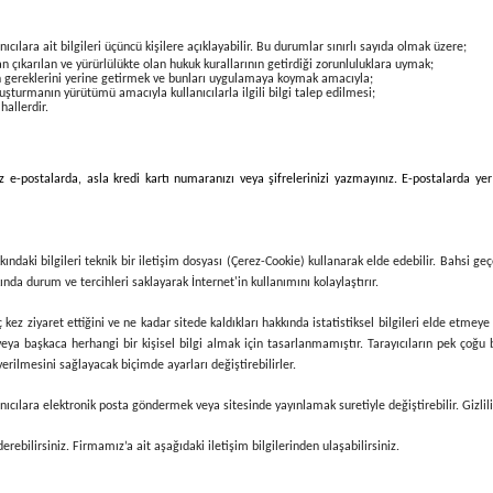
nıcılara ait bilgileri üçüncü kişilere açıklayabilir. Bu durumlar sınırlı sayıda olmak üzere;
çıkarılan ve yürürlülükte olan hukuk kurallarının getirdiği zorunluluklara uymak;
n gereklerini yerine getirmek ve bunları uygulamaya koymak amacıyla;
ruşturmanın yürütümü amacıyla kullanıcılarla ilgili bilgi talep edilmesi;
 hallerdir.
 e-postalarda, asla kredi kartı numaranızı veya şifrelerinizi yazmayınız. E-postalarda yer
ndaki bilgileri teknik bir iletişim dosyası (Çerez-Cookie) kullanarak elde edebilir. Bahsi geç
nda durum ve tercihleri saklayarak İnternet'in kullanımını kolaylaştırır.
kaç kez ziyaret ettiğini ve ne kadar sitede kaldıkları hakkında istatistiksel bilgileri elde etme
eya başkaca herhangi bir kişisel bilgi almak için tasarlanmamıştır. Tarayıcıların pek çoğu 
erilmesini sağlayacak biçimde ayarları değiştirebilirler.
ıcılara elektronik posta göndermek veya sitesinde yayınlamak suretiyle değiştirebilir. Gizlilik
rebilirsiniz. Firmamız’a ait aşağıdaki iletişim bilgilerinden ulaşabilirsiniz.