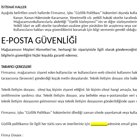
İSTİSNAİ HALLER
Aşağıda belirtilen sınırlı hallerde Firmamız, işbu "Gizlilik Politikası" hükümleri dışında kulla
Kanun, Kanun Hükmünde Kararname, Yönetmelik v.b. yetkili hukuki otorite tarafından 
Mağazamızınkullanıcılarla akdettiği "Üyelik Sözleşmesi"'nin ve diğer sözleşmeleri
Yetkili idari ve adli otorite tarafından usulüne göre yürütülen bir araştırma veya so
Kullanıcıların hakları veya güvenliklerini korumak için bilgi vermenin gerekli olduğu
E-POSTA GÜVENLİĞİ
Mağazamızın Müşteri Hizmetleri’ne, herhangi bir siparişinizle ilgili olarak göndereceğiniz
bilgilerin güvenliğini hiçbir koşulda garanti edemez.
TARAYICI ÇEREZLERİ
Firmamız, mağazamızı ziyaret eden kullanıcılar ve kullanıcıların web sitesini kullanımı hakkı
tarayıcısına (browser) gönderdiği küçük metin dosyalarıdır. Teknik iletişim dosyası site hakkı
Teknik iletişim dosyası, siteyi kaç kişinin ziyaret ettiğini, bir kişinin siteyi hangi amaçla, 
üretilmesine yardımcı olur. Teknik iletişim dosyası, ana bellekte veya e-postanızdan veri v
teknik iletişim dosyasının gelmemesi veya teknik iletişim dosyasının gönderildiğinde uyarı v
Firmamız, işbu "Gizlilik Politikası" hükümlerini dilediği zaman sitede yayınlamak veya kullan
Gizlilik politikamız ile ilgili her türlü soru ve önerileriniz için
………………..
adresine email gönde
Firma Ünvanı :