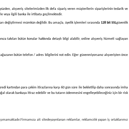
yüzden, alışveriş sitelerimizden ilk defa sipariş veren müşterilerin siparişlerinin tedarik ve
e veya ilgili banka ile irtibata geçilmektedir.
bunları değiştirmesi mümkün değildir. Bu amaçla, üyelik işlemleri sırasında
128 bit SSL
güvenlik
nıza takılan bütün konular hakkında detaylı bilgi alabilir, online alışveriş hizmeti sağlayan
mağazanın bütün telefon / adres bilgilerini not edin. Eğer güvenmiyorsanız alışverişten önce
k kredi kartından para çekim itirazlarına karşı 60 gün süre ile bekletilip daha sonrasında imha
ğal olarak bankaya itiraz edebilir ve bu tutarın ödenmesini engelleyebileceğiniz için bir risk
taşımamaktadır.
Firmamıza ait sitede
yayınlanan reklamlar, reklamcılık yapan iş ortaklarımız