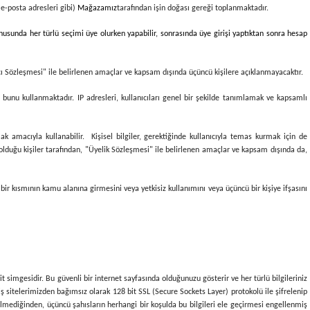
a e-posta adresleri gibi)
Mağazamız
tarafından işin doğası gereği toplanmaktadır.
nusunda her türlü seçimi üye olurken yapabilir, sonrasında üye girişi yaptıktan sonra hesap
ıcı Sözleşmesi" ile belirlenen amaçlar ve kapsam dışında üçüncü kişilere açıklanmayacaktır.
 bunu kullanmaktadır. IP adresleri, kullanıcıları genel bir şekilde tanımlamak ve kapsamlı
k amacıyla kullanabilir. Kişisel bilgiler, gerektiğinde kullanıcıyla temas kurmak için de
e olduğu kişiler tarafından, "Üyelik Sözleşmesi" ile belirlenen amaçlar ve kapsam dışında da,
 bir kısmının kamu alanına girmesini veya yetkisiz kullanımını veya üçüncü bir kişiye ifşasını
it simgesidir. Bu güvenli bir internet sayfasında olduğunuzu gösterir ve her türlü bilgileriniz
şveriş sitelerimizden bağımsız olarak 128 bit SSL (Secure Sockets Layer) protokolü ile şifrelenip
dedilmediğinden, üçüncü şahısların herhangi bir koşulda bu bilgileri ele geçirmesi engellenmiş