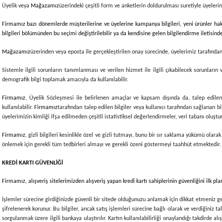
Üyelik veya
Mağazamız
üzerindeki çeşitli form ve anketlerin doldurulması suretiyle üyelerin k
Firmamız bazı dönemlerde müşterilerine ve üyelerine kampanya bilgileri, yeni ürünler hakkı
bilgileri bölümünden bu seçimi değiştirilebilir ya da kendisine gelen bilgilendirme iletisindek
Mağazamız
üzerinden veya eposta ile gerçekleştirilen onay sürecinde, üyelerimiz tarafında
Sistemle ilgili sorunların tanımlanması ve verilen hizmet ile ilgili çıkabilecek sorunların
demografik bilgi toplamak amacıyla da kullanılabilir.
Firmamız
, Üyelik Sözleşmesi ile belirlenen amaçlar ve kapsam dışında da, talep edilen b
kullanılabilir.
Firmamız
tarafından talep edilen bilgiler veya kullanıcı tarafından sağlanan bi
üyelerimizin kimliği ifşa edilmeden çeşitli istatistiksel değerlendirmeler, veri tabanı oluştu
Firmamız
, gizli bilgileri kesinlikle özel ve gizli tutmayı, bunu bir sır saklama yükümü ola
önlemek için gerekli tüm tedbirleri almayı ve gerekli özeni göstermeyi taahhüt etmektedir.
KREDİ KARTI GÜVENLİĞİ
Firmamız
, alışveriş sitelerimizden alışveriş yapan kredi kartı sahiplerinin güvenliğini ilk 
İşlemler sürecine girdiğinizde güvenli bir sitede olduğunuzu anlamak için dikkat etmeniz gerek
şifrelenerek korunur. Bu bilgiler, ancak satış işlemleri sürecine bağlı olarak ve verdiğiniz tal
sorgulanmak üzere ilgili bankaya ulaştırılır. Kartın kullanılabilirliği onaylandığı takdirde 