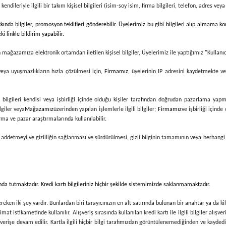
endileriyle ilgili bir takım kişisel bilgileri (isim-soy isim, firma bilgileri, telefon, adres vey
nda bilgiler, promosyon teklifleri gönderebilir. Üyelerimiz bu gibi bilgileri alıp almama ko
i linkle bildirim yapabilir.
n mağazamıza elektronik ortamdan iletilen kişisel bilgiler, Üyelerimiz ile yaptığımız "Kullan
 veya uyuşmazlıkların hızla çözülmesi için,
Firmamız
, üyelerinin IP adresini kaydetmekte ve
ilgileri kendisi veya işbirliği içinde olduğu kişiler tarafından doğrudan pazarlama yapma
lgiler veya
Mağazamız
üzerinden yapılan işlemlerle ilgili bilgiler;
Firmamız
ve işbirliği içind
rma ve pazar araştırmalarında kullanılabilir.
rak addetmeyi ve gizliliğin sağlanması ve sürdürülmesi, gizli bilginin tamamının veya herhangi
planda tutmaktadır. Kredi kartı bilgileriniz hiçbir şekilde sistemimizde saklanmamaktadır.
en iki şey vardır. Bunlardan biri tarayıcınızın en alt satırında bulunan bir anahtar ya da kil
imat istikametinde kullanılır. Alışveriş sırasında kullanılan kredi kartı ile ilgili bilgiler alı
alışverişe devam edilir. Kartla ilgili hiçbir bilgi tarafımızdan görüntülenemediğinden ve kay