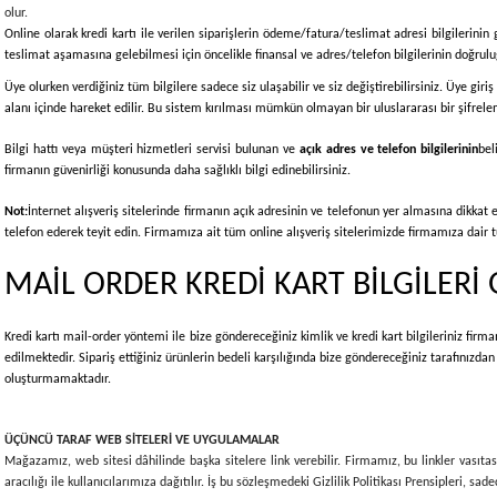
olur.
Online olarak kredi kartı ile verilen siparişlerin ödeme/fatura/teslimat adresi bilgilerinin 
teslimat aşamasına gelebilmesi için öncelikle finansal ve adres/telefon bilgilerinin doğruluğu
Üye olurken verdiğiniz tüm bilgilere sadece siz ulaşabilir ve siz değiştirebilirsiniz. Üye gir
alanı içinde hareket edilir. Bu sistem kırılması mümkün olmayan bir uluslararası bir şifrele
Bilgi hattı veya müşteri hizmetleri servisi bulunan ve
açık adres ve telefon bilgilerinin
bel
firmanın güvenirliği konusunda daha sağlıklı bilgi edinebilirsiniz.
Not:
İnternet alışveriş sitelerinde firmanın açık adresinin ve telefonun yer almasına dikkat
telefon ederek teyit edin. Firmamıza ait tüm online alışveriş sitelerimizde firmamıza dair tüm
MAİL ORDER KREDİ KART BİLGİLERİ
Kredi kartı mail-order yöntemi ile bize göndereceğiniz kimlik ve kredi kart bilgileriniz firma
edilmektedir. Sipariş ettiğiniz ürünlerin bedeli karşılığında bize göndereceğiniz tarafınızda
oluşturmamaktadır.
ÜÇÜNCÜ TARAF WEB SİTELERİ VE UYGULAMALAR
Mağazamız, web sitesi dâhilinde başka sitelere link verebilir. Firmamız, bu linkler vasıtası
aracılığı ile kullanıcılarımıza dağıtılır. İş bu sözleşmedeki Gizlilik Politikası Prensipleri, 