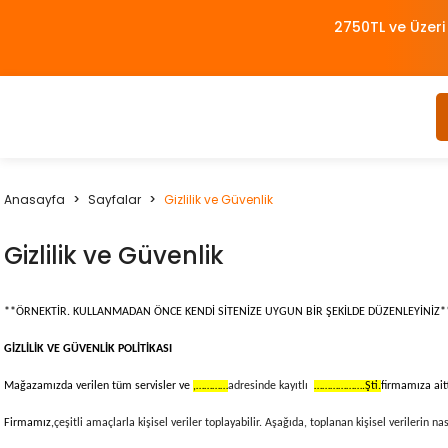
2750TL ve Üzeri
Anasayfa
Sayfalar
Gizlilik ve Güvenlik
Gizlilik ve Güvenlik
**ÖRNEKTİR. KULLANMADAN ÖNCE KENDİ SİTENİZE UYGUN BİR ŞEKİLDE DÜZENLEYİNİZ*
GİZLİLİK VE GÜVENLİK POLİTİKASI
Mağazamızda verilen tüm servisler ve
,…………
adresinde kayıtlı
……………….Şti.
firmamıza aitt
Firmamız,
çeşitli amaçlarla kişisel veriler toplayabilir. Aşağıda, toplanan kişisel verilerin na