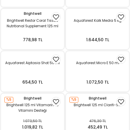
Brightwell
Brightwell Restor Coral Tissue
Aquaforest Kalk Media 5 kg
Nutritional Supplement 125 ml
778,98 TL
1.644,50 TL
Aquaforest Aiptasia Shot 50 ml
Aquaforest Micro E 50 ml
654,50 TL
1.072,50 TL
Brightwell
Brightwell
%5
%5
Brightwell 125 ml Vitamarin-C
Brightwell 125 ml Clarifi-SW
Vitamini Desteği
1.073,50 TL
476,30 TL
1.019,82 TL
452,49 TL