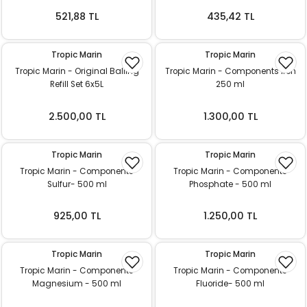
ı
521,88 TL
435,42 TL
rı
Tropic Marin
Tropic Marin
Tropic Marin - Original Balling
Tropic Marin - Components Iron
Refill Set 6x5L
250 ml
2.500,00 TL
1.300,00 TL
Tropic Marin
Tropic Marin
Tropic Marin - Components
Tropic Marin - Components
Sulfur- 500 ml
Phosphate - 500 ml
ı
925,00 TL
1.250,00 TL
i
Tropic Marin
Tropic Marin
Tropic Marin - Components
Tropic Marin - Components
ektanları
Magnesium - 500 ml
Fluoride- 500 ml