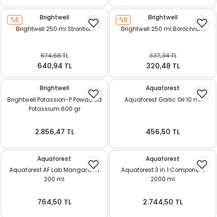
Brightwell
Brightwell
%5
%5
Brightwell 250 ml Strontion
Brightwell 250 ml Borochrom
674,68 TL
337,34 TL
640,94 TL
320,48 TL
Brightwell
Aquaforest
Brightwell Potassion-P Powdered
Aquaforest Garlic Oil 10 ml
Potassium 600 gr
2.856,47 TL
456,50 TL
Aquaforest
Aquaforest
Aquaforest AF Lab Manganum
Aquaforest 3 in 1 Component
200 ml
2000 ml
764,50 TL
2.744,50 TL