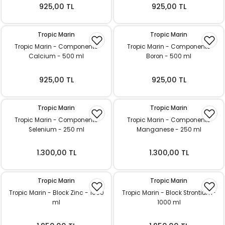
k Yemleme
925,00 TL
925,00 TL
Tropic Marin
Tropic Marin
Tropic Marin - Components
Tropic Marin - Components
zları
Calcium - 500 ml
Boron - 500 ml
ri
925,00 TL
925,00 TL
Filtre
Tropic Marin
Tropic Marin
Tropic Marin - Components
Tropic Marin - Components
r
Selenium - 250 ml
Manganese - 250 ml
1.300,00 TL
1.300,00 TL
Tropic Marin
Tropic Marin
Tropic Marin - Block Zinc - 1000
Tropic Marin - Block Strontium-
ml
1000 ml