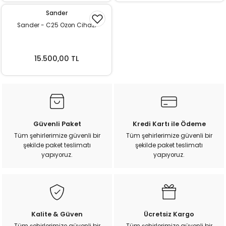
k Yemleme
Sander
Sander - C25 Ozon Cihazı
zları
15.500,00 TL
ri
Filtre
Güvenli Paket
Kredi Kartı ile Ödeme
r
Tüm şehirlerimize güvenli bir
Tüm şehirlerimize güvenli bir
şekilde paket teslimatı
şekilde paket teslimatı
yapıyoruz.
yapıyoruz.
Kalite & Güven
Ücretsiz Kargo
Tüm şehirlerimize güvenli bir
Tüm şehirlerimize güvenli bir