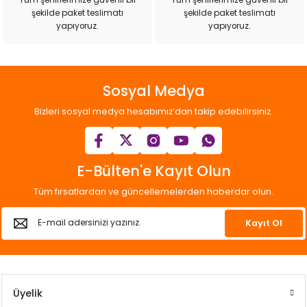
şekilde paket teslimatı
şekilde paket teslimatı
yapıyoruz.
yapıyoruz.
Sosyal Medya
Bizleri sosyal medya hesabımız’dan takip edebilirsiniz.
E-Bülten'e Kayıt Olun
Tüm fırsatlardan ve güncellemelerden haberdar olun.
Kayıt Ol
Üyelik