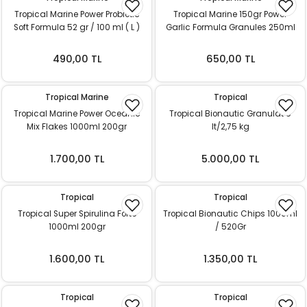
k Yemleme
Tropical Marine Power Probiotic
Tropical Marine 150gr Power
Soft Formula 52 gr / 100 ml ( L )
Garlic Formula Granules 250ml
490,00 TL
650,00 TL
zları
Tropical Marine
Tropical
ri
Tropical Marine Power Oceanic
Tropical Bionautic Granulat 5
Mix Flakes 1000ml 200gr
lt/2,75 kg
Filtre
1.700,00 TL
5.000,00 TL
r
Tropical
Tropical
Tropical Super Spirulina Forte
Tropical Bionautic Chips 1000ml
1000ml 200gr
/ 520Gr
1.600,00 TL
1.350,00 TL
Tropical
Tropical