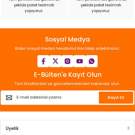
şekilde paket teslimatı
şekilde paket teslimatı
yapıyoruz.
yapıyoruz.
Sosyal Medya
Bizleri sosyal medya hesabımız’dan takip edebilirsiniz.
E-Bülten'e Kayıt Olun
Tüm fırsatlardan ve güncellemelerden haberdar olun.
Kayıt Ol
Üyelik