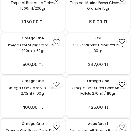
Tropical Bionautic Flakes
Tropical Marine Power Clownfish
1000ml/200gr
Granule 15gr
1.350,00 TL
190,00 TL
Omega One
OSI
Omega One Super Color Flakes
OSI VividColor Flakes 220ml /
490ml / 62gr
30gr.
500,00 TL
247,00 TL
Omega One
Omega One
Omega One Color Mini Pellets
Omega One Super Color Small
270ml / 100gr
Pellets 270ml / 119gr.
400,00 TL
425,00 TL
Omega One
Aquaforest
Omega One Super Color Flakes
Aquaforest AF Growth Boost 35 gr