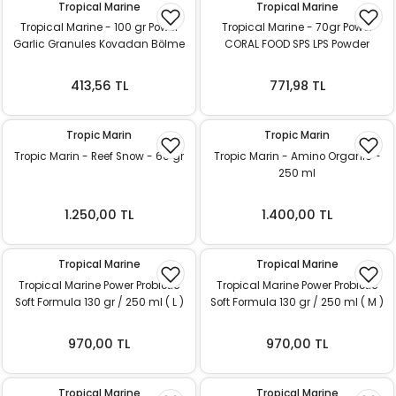
Tropical Marine
Tropical Marine
ı
Tropical Marine - 100 gr Power
Tropical Marine - 70gr Power
Garlic Granules Kovadan Bölme
CORAL FOOD SPS LPS Powder
rı
SKT: 04.2027
100ml
413,56 TL
771,98 TL
Tropic Marin
Tropic Marin
Tropic Marin - Reef Snow - 60 gr
Tropic Marin - Amino Organic -
250 ml
1.250,00 TL
1.400,00 TL
Tropical Marine
Tropical Marine
ı
Tropical Marine Power Probiotic
Tropical Marine Power Probiotic
Soft Formula 130 gr / 250 ml ( L )
Soft Formula 130 gr / 250 ml ( M )
i
970,00 TL
970,00 TL
ektanları
Tropical Marine
Tropical Marine