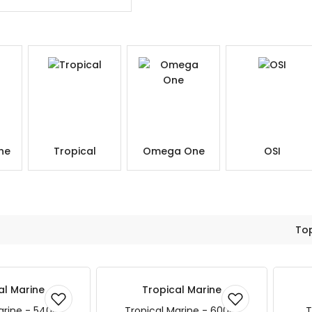
ne
Tropical
Omega One
OSI
To
al Marine
Tropical Marine
arine - 540gr
Tropical Marine - 600gr
T