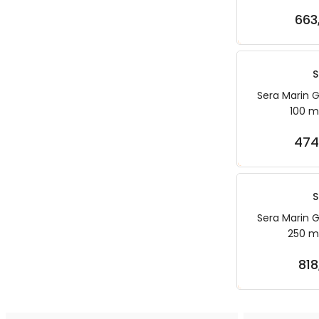
663
Sep
S
Sera Marin G
100 m
474
Sep
S
Sera Marin G
250 ml
818
Sep