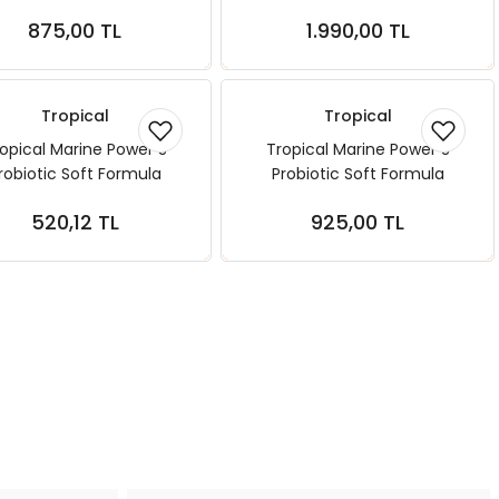
130 Gr Deniz Balığı Yemi
1000 ml 600 gr
875,00 TL
1.990,00 TL
Sepete Ekle
Sepete Ekle
Tropical
Tropical
opical Marine Power S
Tropical Marine Power S
robiotic Soft Formula
Probiotic Soft Formula
ranules 100 ml 60 gr
Granules 250 ml 150 gr
520,12 TL
925,00 TL
Sepete Ekle
Sepete Ekle