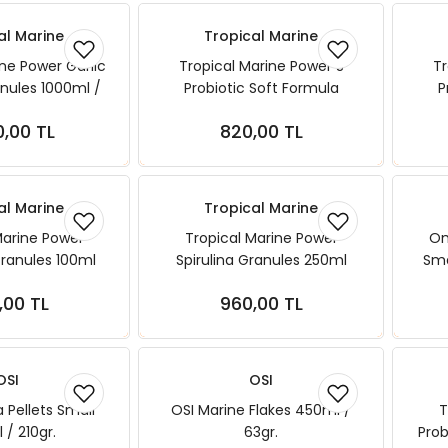
al Marine
Tropical Marine
ne Power Garlic
Tropical Marine Power S
Tr
nules 1000ml /
Probiotic Soft Formula
P
0gr.
Granules 250 ml 150 gr
G
0,00 TL
820,00 TL
ete Ekle
Sepete Ekle
al Marine
Tropical Marine
Marine Power
Tropical Marine Power
Om
ranules 100ml
Spirulina Granules 250ml
Sma
5gr
150gr
,00 TL
960,00 TL
ete Ekle
Sepete Ekle
OSI
OSI
a Pellets Small
OSI Marine Flakes 450ml /
T
/ 210gr.
63gr.
Prob