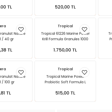
ml 
,00 TL
520,00 TL
ete Ekle
Sepete Ekle
era
Tropical
ranulat Nature
Tropical 61226 Marine Power
Tr
l / 40 gr
Krill Formula Granules 1000
P
ml 540 gr
G
,38 TL
1.750,00 TL
ete Ekle
Sepete Ekle
era
Tropical
ranulat Nature
Tropical Marine Power
 / 100 gr
Probiotic Soft Formula L
Chips 100 ml 52 gr
,81 TL
515,00 TL
ete Ekle
Sepete Ekle