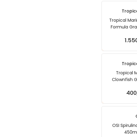
Tropic
Tropical Mari
Formula Gra
60
1.55
Sep
Tropic
Tropical 
Clownfish G
6
400
Sep
OSI Spirulin
450ml 