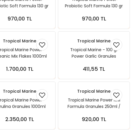
iotic Soft Formula 130 gr
Probiotic Soft Formula 130 gr
/ 250 ml ( L )
/ 250 ml ( M )
970,00 TL
970,00 TL
Sepete Ekle
Sepete Ekle
Tropical Marine
Tropical Marine
ropical Marine Power
Tropical Marine - 100 gr
anic Mix Flakes 1000ml
Power Garlic Granules
200gr
Kovadan Bölme SKT: 04.2027
1.700,00 TL
411,55 TL
Sepete Ekle
Sepete Ekle
Tropical Marine
Tropical Marine
ropical Marine Power
Tropical Marine Power Krill
rulina Granules 1000ml
Formula Granules 250ml /
600gr
135gr
2.350,00 TL
920,00 TL
Sepete Ekle
Sepete Ekle