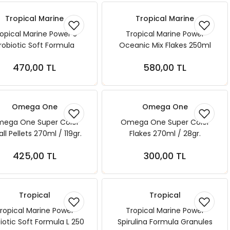
Tropical Marine
Tropical Marine
opical Marine Power S
Tropical Marine Power
robiotic Soft Formula
Oceanic Mix Flakes 250ml
ranules 100 ml 60 gr
50gr
470,00 TL
580,00 TL
Sepete Ekle
Sepete Ekle
Omega One
Omega One
ega One Super Color
Omega One Super Color
ll Pellets 270ml / 119gr.
Flakes 270ml / 28gr.
425,00 TL
300,00 TL
Sepete Ekle
Sepete Ekle
Tropical
Tropical
ropical Marine Power
Tropical Marine Power
iotic Soft Formula L 250
Spirulina Formula Granules