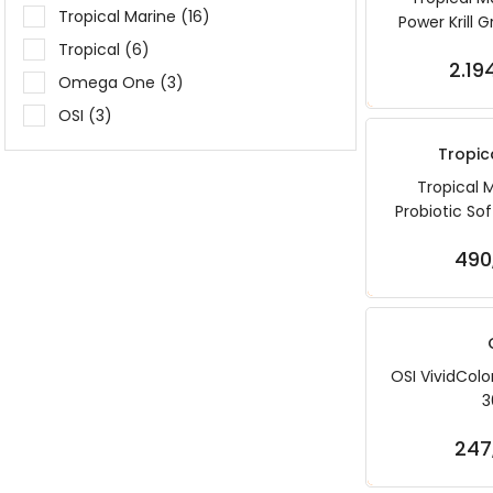
Tropical Marine (16)
Power Krill 
Tropical (6)
2.19
Sep
Omega One (3)
OSI (3)
Sera (2)
Tropic
Tropical 
Probiotic So
/ 100
490
Sep
OSI VividColo
3
247
Sep