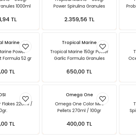
Granules 1000ml
Power Spirulina Granules
Prob
1000ml
4,94 TL
2.359,56 TL
ete Ekle
Sepete Ekle
al Marine
Tropical Marine
Marine Power
Tropical Marine 150gr Power
T
ft Formula 52 gr
Garlic Formula Granules
Oce
 ml ( L )
250ml
,00 TL
650,00 TL
ete Ekle
Sepete Ekle
OSI
Omega One
r Flakes 220ml /
Omega One Color Mini
T
0gr.
Pellets 270ml / 100gr
Spi
,00 TL
400,00 TL
ete Ekle
Sepete Ekle