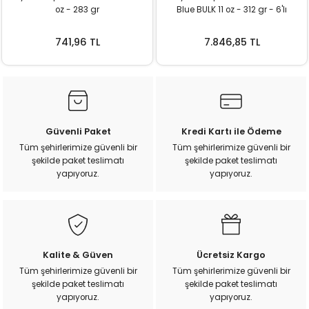
oz - 283 gr
Blue BULK 11 oz - 312 gr - 6'lı
ı
Ekonomik paket
741,96 TL
7.846,85 TL
rı
Güvenli Paket
Kredi Kartı ile Ödeme
Tüm şehirlerimize güvenli bir
Tüm şehirlerimize güvenli bir
şekilde paket teslimatı
şekilde paket teslimatı
yapıyoruz.
yapıyoruz.
ı
i
Kalite & Güven
Ücretsiz Kargo
Tüm şehirlerimize güvenli bir
Tüm şehirlerimize güvenli bir
ektanları
şekilde paket teslimatı
şekilde paket teslimatı
yapıyoruz.
yapıyoruz.