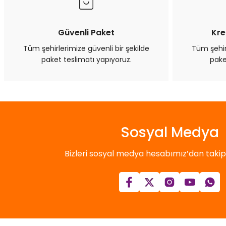
Ürün bilgilerinde hatalar bulunuyor.
Ürün fiyatı diğer sitelerden daha pahalı.
Bu ürüne benzer farklı alternatifler olmalı.
Güvenli Paket
Kre
Tüm şehirlerimize güvenli bir şekilde
Tüm şehirl
paket teslimatı yapıyoruz.
pake
Sosyal Medya
Bizleri sosyal medya hesabımız’dan takip e