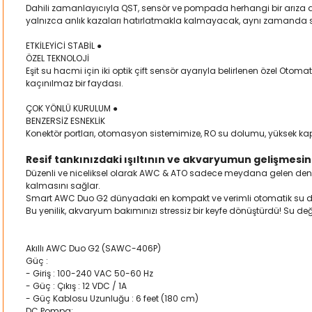
Dahili zamanlayıcıyla QST, sensör ve pompada herhangi bir arıza d
yalnızca anlık kazaları hatırlatmakla kalmayacak, aynı zamanda s
ETKİLEYİCİ STABİL ●
ÖZEL TEKNOLOJİ
Eşit su hacmi için iki optik çift sensör ayarıyla belirlenen özel 
kaçınılmaz bir faydası.
ÇOK YÖNLÜ KURULUM ●
BENZERSİZ ESNEKLİK
Konektör portları, otomasyon sistemimize, RO su dolumu, yüksek ka
Resif tankınızdaki ışıltının ve akvaryumun gelişmesini
Düzenli ve niceliksel olarak AWC & ATO sadece meydana gelen deng
kalmasını sağlar.
Smart AWC Duo G2 dünyadaki en kompakt ve verimli otomatik su deği
Bu yenilik, akvaryum bakımınızı stressiz bir keyfe dönüştürdü! Su deği
Akıllı AWC Duo G2 (SAWC-406P)
Güç :
- Giriş : 100-240 VAC 50-60 Hz
- Güç : Çıkış : 12 VDC / 1A
- Güç Kablosu Uzunluğu : 6 feet (180 cm)
DC Pompa: