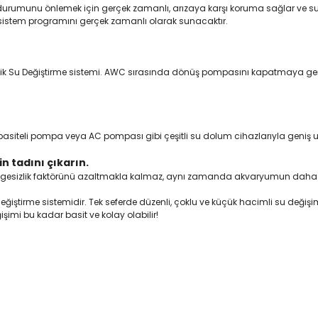
urumunu önlemek için gerçek zamanlı, arızaya karşı koruma sağlar ve suy
istem programını gerçek zamanlı olarak sunacaktır.
Otomatik Su Değiştirme sistemi. AWC sırasında dönüş pompasını kapatmaya g
pasiteli pompa veya AC pompası gibi çeşitli su dolum cihazlarıyla geniş 
n tadını çıkarın.
esizlik faktörünü azaltmakla kalmaz, aynı zamanda akvaryumun daha stabi
ştirme sistemidir. Tek seferde düzenli, çoklu ve küçük hacimli su değişi
şimi bu kadar basit ve kolay olabilir!