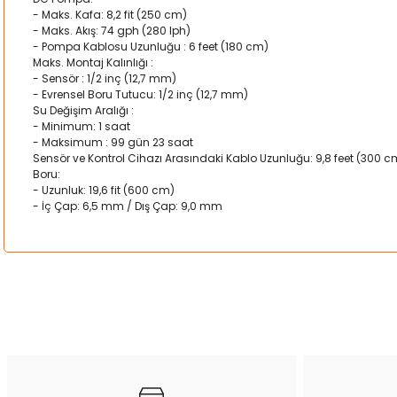
- Maks. Kafa: 8,2 fit (250 cm)
- Maks. Akış: 74 gph (280 lph)
- Pompa Kablosu Uzunluğu : 6 feet (180 cm)
Maks. Montaj Kalınlığı :
- Sensör : 1/2 inç (12,7 mm)
- Evrensel Boru Tutucu: 1/2 inç (12,7 mm)
Su Değişim Aralığı :
- Minimum: 1 saat
- Maksimum : 99 gün 23 saat
Sensör ve Kontrol Cihazı Arasındaki Kablo Uzunluğu: 9,8 feet (300 c
Boru:
- Uzunluk: 19,6 fit (600 cm)
- İç Çap: 6,5 mm / Dış Çap: 9,0 mm
Bu ürünün fiyat bilgisi, resim, ürün açıklamalarında ve diğer kon
Görüş ve önerileriniz için teşekkür ederiz.
Ürün resmi kalitesiz, bozuk veya görüntülenemiyor.
Ürün açıklamasında eksik bilgiler bulunuyor.