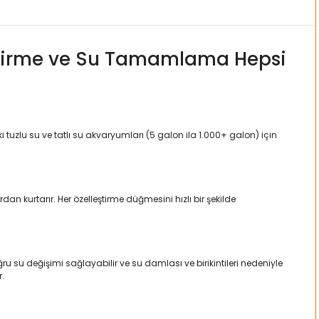
ştirme ve Su Tamamlama Hepsi
i tuzlu su ve tatlı su akvaryumları (5 galon ila 1.000+ galon) için
kurtarır. Her özelleştirme düğmesini hızlı bir şekilde
u su değişimi sağlayabilir ve su damlası ve birikintileri nedeniyle
r.