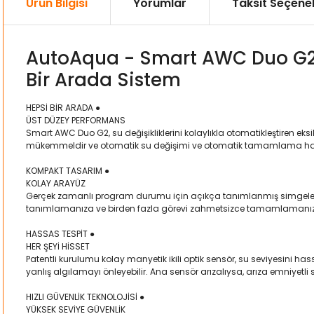
Ürün Bilgisi
Yorumlar
Taksit Seçenek
AutoAqua - Smart AWC Duo G2 
Bir Arada Sistem
HEPSİ BİR ARADA ●
ÜST DÜZEY PERFORMANS
Smart AWC Duo G2, su değişikliklerini kolaylıkla otomatikleştiren eks
mükemmeldir ve otomatik su değişimi ve otomatik tamamlama hayalini
KOMPAKT TASARIM ●
KOLAY ARAYÜZ
Gerçek zamanlı program durumu için açıkça tanımlanmış simgelere sa
tanımlamanıza ve birden fazla görevi zahmetsizce tamamlamanıza
HASSAS TESPİT ●
HER ŞEYİ HİSSET
Patentli kurulumu kolay manyetik ikili optik sensör, su seviyesini ha
yanlış algılamayı önleyebilir. Ana sensör arızalıysa, arıza emniyetl
HIZLI GÜVENLİK TEKNOLOJİSİ ●
YÜKSEK SEVİYE GÜVENLİK