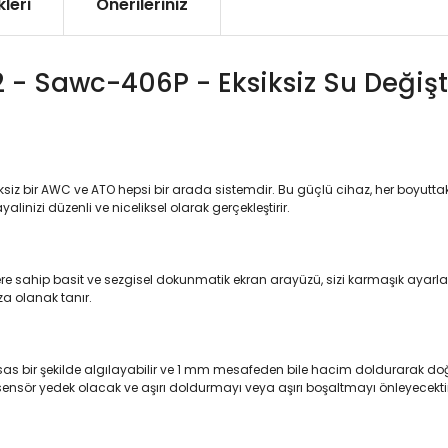
leri
Önerileriniz
- Sawc-406P - Eksiksiz Su Deği
iksiz bir AWC ve ATO hepsi bir arada sistemdir. Bu güçlü cihaz, her boyuttak
zi düzenli ve niceliksel olarak gerçekleştirir.
hip basit ve sezgisel dokunmatik ekran arayüzü, sizi karmaşık ayarlardan 
 olanak tanır.
ssas bir şekilde algılayabilir ve 1 mm mesafeden bile hacim doldurarak doğr
i sensör yedek olacak ve aşırı doldurmayı veya aşırı boşaltmayı önleyecekti