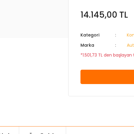
14.145,00 TL
Kategori
Kon
Marka
Au
*1.501,73 TL den başlayan t