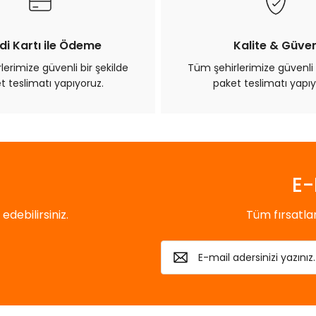
di Kartı ile Ödeme
Kalite & Güve
erimize güvenli bir şekilde
Tüm şehirlerimize güvenli 
t teslimatı yapıyoruz.
paket teslimatı yapıy
Gönder
E-
debilirsiniz.
Tüm fırsatl