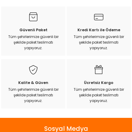
konularda yetersiz gördüğünüz noktaları öneri formunu
ı
kullanarak tarafımıza iletebilirsiniz.
Görüş ve önerileriniz için teşekkür ederiz.
rı
Ürün resmi kalitesiz, bozuk veya görüntülenemiyor.
Güvenli Paket
Kredi Kartı ile Ödeme
Ürün açıklamasında eksik bilgiler bulunuyor.
Tüm şehirlerimize güvenli bir
Tüm şehirlerimize güvenli bir
şekilde paket teslimatı
şekilde paket teslimatı
Ürün bilgilerinde hatalar bulunuyor.
yapıyoruz.
yapıyoruz.
Ürün fiyatı diğer sitelerden daha pahalı.
Bu ürüne benzer farklı alternatifler olmalı.
Kalite & Güven
Ücretsiz Kargo
Tüm şehirlerimize güvenli bir
Tüm şehirlerimize güvenli bir
ı
şekilde paket teslimatı
şekilde paket teslimatı
Gönder
yapıyoruz.
yapıyoruz.
i
ektanları
Sosyal Medya