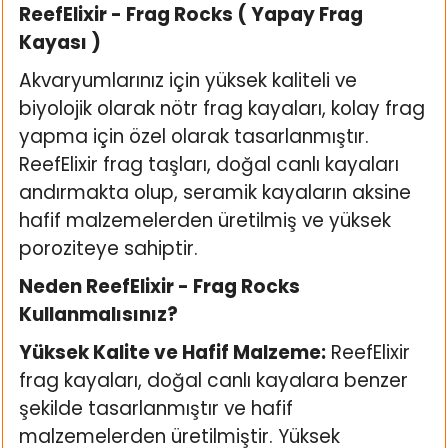
ReefElixir - Frag Rocks ( Yapay Frag
ı
Kayası )
rı
Akvaryumlarınız için yüksek kaliteli ve
biyolojik olarak nötr frag kayaları, kolay frag
yapma için özel olarak tasarlanmıştır.
ReefElixir frag taşları, doğal canlı kayaları
andırmakta olup, seramik kayaların aksine
hafif malzemelerden üretilmiş ve yüksek
poroziteye sahiptir.
Neden ReefElixir - Frag Rocks
Kullanmalısınız?
ı
Yüksek Kalite ve Hafif Malzeme:
ReefElixir
i
frag kayaları, doğal canlı kayalara benzer
şekilde tasarlanmıştır ve hafif
ektanları
malzemelerden üretilmiştir. Yüksek