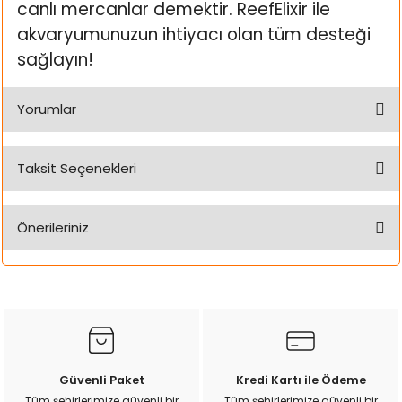
canlı mercanlar demektir. ReefElixir ile
akvaryumunuzun ihtiyacı olan tüm desteği
sağlayın!
Yorumlar
Taksit Seçenekleri
Bu ürüne ilk yorumu siz yapın!
Önerileriniz
Yorum Yaz
Bu ürünün fiyat bilgisi, resim, ürün açıklamalarında ve diğer
konularda yetersiz gördüğünüz noktaları öneri formunu
kullanarak tarafımıza iletebilirsiniz.
Görüş ve önerileriniz için teşekkür ederiz.
Ürün resmi kalitesiz, bozuk veya görüntülenemiyor.
Güvenli Paket
Kredi Kartı ile Ödeme
Ürün açıklamasında eksik bilgiler bulunuyor.
Tüm şehirlerimize güvenli bir
Tüm şehirlerimize güvenli bir