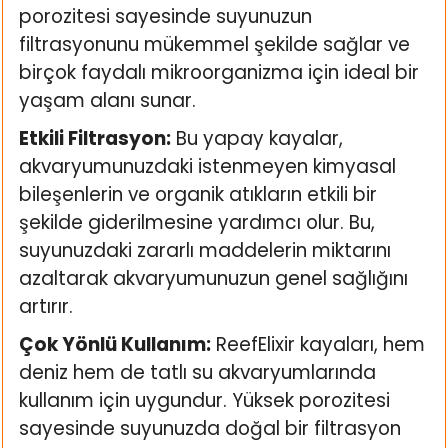
k Yemleme
porozitesi sayesinde suyunuzun
filtrasyonunu mükemmel şekilde sağlar ve
birçok faydalı mikroorganizma için ideal bir
yaşam alanı sunar.
zları
Etkili Filtrasyon:
Bu yapay kayalar,
ri
akvaryumunuzdaki istenmeyen kimyasal
bileşenlerin ve organik atıkların etkili bir
Filtre
şekilde giderilmesine yardımcı olur. Bu,
suyunuzdaki zararlı maddelerin miktarını
r
azaltarak akvaryumunuzun genel sağlığını
artırır.
Çok Yönlü Kullanım:
ReefElixir kayaları, hem
deniz hem de tatlı su akvaryumlarında
kullanım için uygundur. Yüksek porozitesi
sayesinde suyunuzda doğal bir filtrasyon