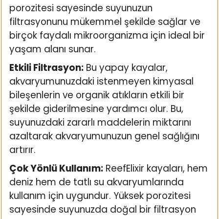
k Yemleme
porozitesi sayesinde suyunuzun
filtrasyonunu mükemmel şekilde sağlar ve
birçok faydalı mikroorganizma için ideal bir
yaşam alanı sunar.
zları
Etkili Filtrasyon:
Bu yapay kayalar,
ri
akvaryumunuzdaki istenmeyen kimyasal
bileşenlerin ve organik atıkların etkili bir
Filtre
şekilde giderilmesine yardımcı olur. Bu,
suyunuzdaki zararlı maddelerin miktarını
r
azaltarak akvaryumunuzun genel sağlığını
artırır.
Çok Yönlü Kullanım:
ReefElixir kayaları, hem
deniz hem de tatlı su akvaryumlarında
kullanım için uygundur. Yüksek porozitesi
sayesinde suyunuzda doğal bir filtrasyon