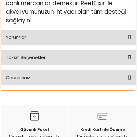
canlı mercanlar demektir. ReefElixir ile
akvaryumunuzun ihtiyacı olan tüm desteği
sağlayın!
Yorumlar
Taksit Seçenekleri
Bu ürüne ilk yorumu siz yapın!
Önerileriniz
Yorum Yaz
Bu ürünün fiyat bilgisi, resim, ürün açıklamalarında ve diğer
konularda yetersiz gördüğünüz noktaları öneri formunu
kullanarak tarafımıza iletebilirsiniz.
Görüş ve önerileriniz için teşekkür ederiz.
Ürün resmi kalitesiz, bozuk veya görüntülenemiyor.
Güvenli Paket
Kredi Kartı ile Ödeme
Ürün açıklamasında eksik bilgiler bulunuyor.
Tüm şehirlerimize güvenli bir
Tüm şehirlerimize güvenli bir