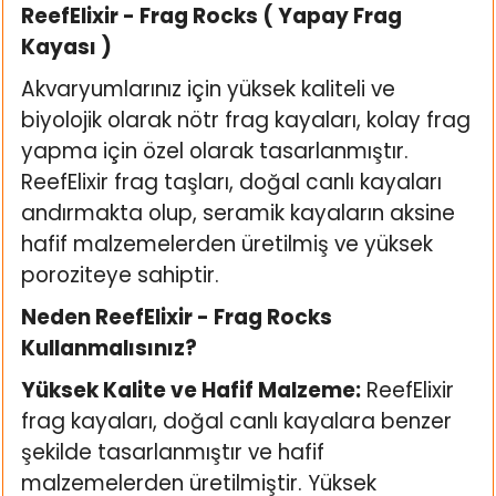
ReefElixir - Frag Rocks ( Yapay Frag
ı
Kayası )
rı
Akvaryumlarınız için yüksek kaliteli ve
biyolojik olarak nötr frag kayaları, kolay frag
yapma için özel olarak tasarlanmıştır.
ReefElixir frag taşları, doğal canlı kayaları
andırmakta olup, seramik kayaların aksine
hafif malzemelerden üretilmiş ve yüksek
poroziteye sahiptir.
Neden ReefElixir - Frag Rocks
Kullanmalısınız?
ı
Yüksek Kalite ve Hafif Malzeme:
ReefElixir
i
frag kayaları, doğal canlı kayalara benzer
şekilde tasarlanmıştır ve hafif
ektanları
malzemelerden üretilmiştir. Yüksek