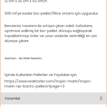
12 cm x 20 cm x 52 cm/h
ı
500 ml'ye kadar bio-pellet/filtre ortamı için uygundur.
rı
Benzersiz tasarımı ile ortaya çıkan sabit türbülans,
optimize edilmiş bir bio-pellet dönüşü sağlayarak
topaklanmayı önler ve uzun vadede verimliliği en üst
düzeye çıkarır.
ZeoChem - Bio Pellet Reaktörü
ı
İçinde Kullanılan Pelletler ve Faydaları için;
https://www.reaktorler.com/tropic-marin/tropic-
marin-np-bacto-pellets?page=3
i
ektanları
Yorumlar