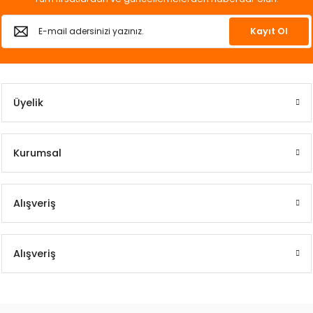
k Yemleme
Kayıt Ol
zları
Üyelik
ri
Filtre
Kurumsal
r
Alışveriş
Alışveriş