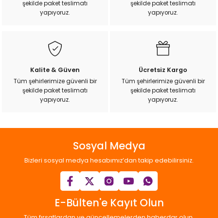
şekilde paket teslimatı
şekilde paket teslimatı
ı
yapıyoruz.
yapıyoruz.
rı
Kalite & Güven
Ücretsiz Kargo
Tüm şehirlerimize güvenli bir
Tüm şehirlerimize güvenli bir
şekilde paket teslimatı
şekilde paket teslimatı
yapıyoruz.
yapıyoruz.
Sosyal Medya
ı
Bizleri sosyal medya hesabımız’dan takip edebilirsiniz.
i
ektanları
E-Bülten'e Kayıt Olun
Tüm fırsatlardan ve güncellemelerden haberdar olun.