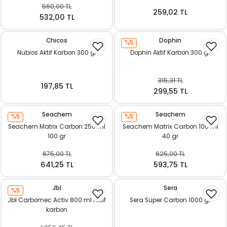
560,00 TL
ı
259,02 TL
532,00 TL
rı
Chicos
Dophin
%5
Nubios Aktif Karbon 300 gr
Dophin Aktif Karbon 300 gr
315,31 TL
197,85 TL
299,55 TL
Seachem
Seachem
%5
%5
Seachem Matrix Carbon 250 ml
Seachem Matrix Carbon 100 ml
100 gr
40 gr
675,00 TL
625,00 TL
ı
641,25 TL
593,75 TL
i
Jbl
Sera
%5
Jbl Carbomec Activ 800 ml Aktif
Sera Super Carbon 1000 gr
ektanları
karbon