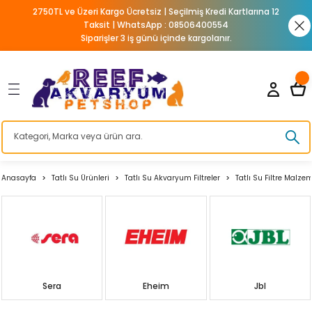
2750TL ve Üzeri Kargo Ücretsiz | Seçilmiş Kredi Kartlarına 12
Geri Dön
Geri Dön
Geri Dön
Geri Dön
Geri Dön
Geri Dön
Geri Dön
Taksit | WhatsApp : 08506400554
Siparişler 3 iş günü içinde kargolanır.
aryumu
nleri
Aydınlatma Armatür
Katkılar
Yemler
Tatlı Su Akvaryum Ekipmanl
Bitkili Akvaryum Ürünleri
Tatlı Su Akvaryum Filtreler
Tatlı Su Katkıları
Tatlı Su Yemler
Süs Havuzu ve Pond Ürünler
Tatlı Su Kum - Kaya
Tatlı Su Süs - Arka Fon
Tatlı Su Temizlik ve Bakım
Tatlı Su Yedek Parçaları
Köpek Maması
Köpek Barınak - Taşıma
Köpek Tasması
Köpek Sağlık - Bakım
Köpek Eğitim - Emniyet
Köpek Eğitim ve Güvenlik Ür
Köpek Elbiseleri
Köpek Giyim Kıyafet
Köpek Mama - Su Kabı
Köpek Mama ve Su Kapları
Köpek Oyuncağı
Köpek Vitamin ve Tüy Bakım
Köpek Yaş Maması
Köpek Yatakları
Kedi Maması
Kedi Kafes ve Kapılar
Kedi Kumları
Kedi Kumu
Kedi Mama ve Su Kabı
Kedi Oyuncağı
Kedi Sağlık ve Bakım Ürünü
Kedi Taşıma ve Seyahat Ürü
Kedi Tasması
Kedi Tırmalama
Kedi Tuvaleti
Kedi Yatakları
Kafes Ekipmanları
Kuş Kafesi
Kuş Kafesi Aksesuarları
Kuş Kafesleri
Kuş Krakeri ve Ödülü
Kuş Oyuncağı
Kuş Sağlık ve Bakım Ürünler
Kuş Yemi
Kuş Yemleri ve Krakerler
Kemirgen Bakım ve Sağlık Ü
Kemirgen Mama Kabı ve Sul
Kemirgen Oyuncağı
Sağlık ve Bakım Ürünleri
Sürüngen Beslenme Aksesua
Sürüngen Isıtıcı ve Aydınla
Sürüngen Sağlık ve Bakım Ü
Sürüngen Yemi
Sürüngen Yuvası ve Yaşam 
Sürüngen Yuvası ve Yaşam 
rlar
latma Armatür
arı
esi
varyumu Filtresi
Reflektörler
Prodibio
Mercan Yemleri
Akvaryum Hava Motoru
Akvaryum Bitki Izgara
Akvaryum Dış Filtre
Akvaryum Su Düzenleyici
Açık Balık Yemi
Pond Havuzu Motorları ve Filtreleri
Tatlı Su Canlı Kumlar
Silikon ve Plastik Akvaryum Bitkileri
Akvaryum Cam Silecekleri
Dış Filtre Contaları Kapakları
Diyet Köpek Mamaları
Köpek Kafesi
Köpek Bağlama Tasmaları
Köpek Ağız ve Diş Bakımı
Havlama Tasması
Köpek Eğitim Ürünleri ve Aksesuarları
Elbise
Köpek Ayakkabısı
Hazneli Mama ve Su Kabı
Köpek Su Kapları
Fırlatmalı Köpek Oyuncağı
Köpek Vitaminleri
Yavru Köpek Yaş Maması
Köpek İç ve Dış Mekan Yatakları
Yavru Kedi Maması
Kedi Kapıları
Bentonit Kedi Kumları
Bentonit Kedi Kumu
Çelik Kedi Mama ve Su Kapları
İnteraktif Kedi Oyuncağı
Kedi Antiparazit Ürünü
Kedi Taşıma Kafesleri
Kedi Boyun Tasması
Tırmalama Oyun Evi
Açık Kedi Tuvaleti
Kedi Mat ve Battaniyeler
Kafes Aksesuarları
Çifthane ve Salma Kafes
Kuş Banyoluğu
Çifthane Kafesler
Muhabbet Kuşu Krakeri
Ahşap Kuş Oyuncağı
Gaga Taşları
Alternatif Kuş Yemleri
Finch Yemleri
Kemirgen Vitaminleri ve Mineralleri
Kemirgen Mama ve Su Kapları
Hamster Çarkı ve Topu
Sürüngen Deri ve Kabuk Bakımı
Sürüngen Mama ve Su Kabı
Sürüngen Aydınlatma
Sürüngen Vitamin ve Mineral Takviyele
Kaplumbağa Yemi
Sürüngen Süs Malzemesi
Sürüngen Diğer Aksesuarlar
matür
yum Ekipmanları
 - Taşıma
mi
 Ürünleri
Balık Yemleri
Akvaryum Kepçeleri
Akvaryum Bitki ve Karides Kumları
Akvaryum İç Filtre
Tatlı Su Bakteri Kültürü
Balık Kova Yem
Pond Kepçeleri ve Ekipmanları
Dip Sifonları
Dış Filtre Hortumları
Köpek Ödülü ve Kemikler
Köpek Kapısı
Köpek Boyun Tasması
Köpek Ayak ve Tırnak Bakımı
Köpek Ağızlığı
Köpek Havlama Önleyici Tasma
Kışlık Mont ve Yağmurluklar
Köpek İsimlik
Köpek Çelik Mama ve Su Kabı
Köpek Suluk ve Su Pınarları
Kemik Şekilli Köpek Oyuncakları
Yetişkin Köpek Yaş Maması
Köpek Mat ve Battaniyeler
Yetişkin Kedi Maması
Silika Kedi Kumu
Hazneli Kedi Mama ve Su Kapları
Kedi Oltası ve İpli Oyuncağı
Kedi Biberonu
Kedi Göğüs Tasması
Tırmalama Platformu
Kapalı Kedi Tuvaleti
Finch ve Egzotik Kuş Kafesi
Kuş Kafesi Aksesuarı ve Yedek Parça
Kafes Ayaklık ve Sehpalar
Aynalı Kuş Oyuncağı
Kafes Temizliği
Diğer Kuş Yemi
Güvercin Yemleri
Kemirgen Sulukları
Oyun Alanları
Vitamin ve Mineraller
Sürüngen Dereceleri
Sürüngen Yuva ve Saklanma Alanları
ı
m Ürünleri
ı
Bakım Ürünleri
esuarları
i
enme Aksesuarları
Kovadan Bölme Yemler
Akvaryum Yardımcı Ürünleri
Akvaryum Gübresi
Askı Filtre ve Tepe Filtre
Balık Türüne Özel Yem
Dış Filtre Klipsleri
Köpek Yaş Mama
Köpek Kulübesi
Köpek Can Yelekleri
Köpek Çevre Temizliği
Köpek Çiti ve Köpek Bariyeri
Patikler ve Çoraplar
Köpek Kıyafeti
Köpek Plastik Mama ve Su Kabı
Köpek Diş İpi
Yaşlı Kedi Maması
Otomatik Mama ve Su Kapları
Kedi Oyun Tüneli
Kedi Eğitim ve Güvenlik Ürünü
Kedi Künyesi
Kedi Tuvaleti Küreği
Kanarya Kafesi
Kuş Kafesi Sehpaları Askılıkları
Kanarya Kafesleri
İpli Halatlı Kuş Oyuncağı
Kuş Parazit Spreyleri
Finch ve Egzotik Kuş Yemi
Kanarya Yemleri
Tünel ve Köprü Çeşitleri
Sürüngen Isıtıcıları
Teraryumlar
Anasayfa
Tatlı Su Ürünleri
Tatlı Su Akvaryum Filtreler
Tatlı Su Filtre Malze
um Filtreler
 Bakım
Kapılar
cı ve Aydınlatma
Akvaryum Yavruluk
Bitki Bakımı
Tatlı Su Filtre Malzemesi
Cips Balık Yemi
Dış Filtre Musluk ve Aparatları
ND Köpek Maması
Köpek Taşıma Çantası
Köpek Eğitim Tasmaları
Köpek Deri ve Tüy Bakım Ürünleri
Köpek Eğitim Ürünleri
Mama Kabı Aksesuarları ve Altlıklar
Köpek Diş İpi Oyuncakları
Kısırlaştırılmış Kedi Maması
Plastik Kedi Mama ve Su Kabı
Kedi Topu
Kedi Hijyen Ürünü
Kedi Tuvaleti Temizlik Ürünü
Muhabbet Kuşu Kafesi
Muhabbet Kuşu Kafesleri
Plastik Akrilik Kuş Oyuncakları
Mineraller ve Vitamin
Kanarya Yemi
Kuş Çuval Yemler
rı
 Ödül Yemleri
 ve Sağlık Ürünleri
k ve Bakım Ürünleri
Kafa Motoru ve Dalga Motoru
CO2 Tüpü Kitleri ve Setleri
UV Filtre ve Yüzey Emici Filtre
Granül Yem
Dış Filtre Yedek Kafa
Özel Irk Köpek Maması
Köpek Gezdirme Tasması
Köpek Dış Parazit Ürünleri
Köpek Emniyet Ürünleri
Otomatik Mama ve Su Kabı
Köpek Oyun Topu
Diyet ve Light Kedi Maması
Seramik Mama ve Su Kabı
Peluş ve Püsküllü Kedi Oyuncağı
Kedi Şampuanı
Papağan Kafesi
Papağan Kafesleri ve Standları
Kuş Kondisyon Yemi
Kuş Krakerler
ve Köpek Puseti
 Ödülü
rme Ürünleri
an Malzemesi
Otomatik Balık Yemleme
Maşa Makas ve Cımbızlar
Kurutulmuş Yem
Filtre Çanakları
Tahılsız Köpek Maması
Köpek Göğüs Tasması
Köpek Genel Bakım
Köpek Koltuk Kılıfları
Seramik Melamin Mama Su Kabı
Köpek Zeka Eğitim Oyuncakları
Hills Kedi Maması
Kedi Tarağı
Salma Kafesler
Muhabbet Kuşu Yemi
Kuş Mamaları
Sera
Eheim
Jbl
Pond Ürünleri
 Emniyet
 Kabı ve Sulukları
i
Tatlı Su Akvaryum Isıtıcılar
Pond Yem Çubuk Yem
Kafa Motoru ve Hava Motoru Yedekler
Yaşlı Köpek Maması
Köpek Otomatik Tasmaları
Köpek Genel Bakım Ürünleri
Köpek Tuvalet Eğitimi
Seyahat Sulukları ve Mama Kabı
Latex Köpek Oyuncakları
Kedi Ödülü
Kedi Tırnak Makası
Papağan Yemi
Muhabbet Kuşu Yemleri