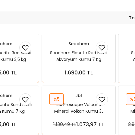
To
achem
Seachem
rite Red Bitkili
Seachem Flourite Red Bitkili
S
Kumu 3,5 kg
Akvaryum Kumu 7 Kg
5,00 TL
1.690,00 TL
ete Ekle
Sepete Ekle
achem
Jbl
%5
%
ite Sand Bitkili
Jbl Proscape Volcano
J
 Kumu 7 Kg
Mineral Volkan Kumu 3L
Mi
5,00 TL
1.073,97 TL
1.130,49 TL
2.9
ete Ekle
Sepete Ekle