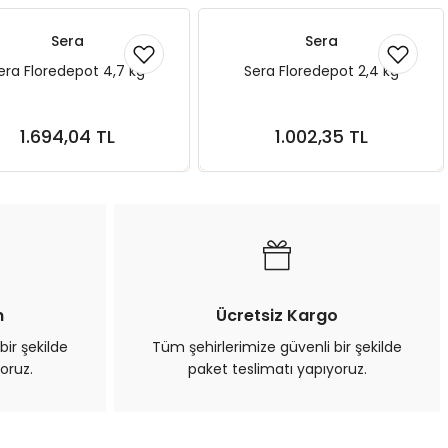
Sera
Sera
era Floredepot 4,7 kg
Sera Floredepot 2,4 kg
1.694,04 TL
1.002,35 TL
Sepete Ekle
Sepete Ekle
n
Ücretsiz Kargo
bir şekilde
Tüm şehirlerimize güvenli bir şekilde
oruz.
paket teslimatı yapıyoruz.