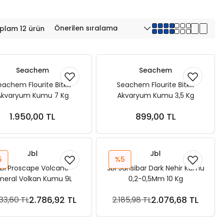
plam 12 ürün
Seachem
Seachem
eachem Flourite Bitkili
Seachem Flourite Bitkili
Akvaryum Kumu 7 Kg
Akvaryum Kumu 3,5 Kg
1.950,00 TL
899,00 TL
Sepete Ekle
Sepete Ekle
Jbl
Jbl
5
%5
bl Proscape Volcano
Jbl Sansibar Dark Nehir Kumu
neral Volkan Kumu 9L
0,2-0,5Mm 10 Kg
2.786,92 TL
2.076,68 TL
33,60 TL
2.185,98 TL
Sepete Ekle
Sepete Ekle