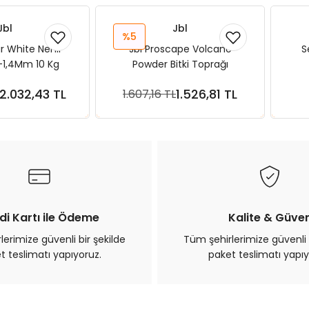
Jbl
Jbl
%5
ar White Nehir
Jbl Proscape Volcano
S
1,4Mm 10 Kg
Powder Bitki Toprağı
Destekleyici Volkan Tozu
2.032,43 TL
1.526,81 TL
1.607,16 TL
250Gr
ete Ekle
Sepete Ekle
di Kartı ile Ödeme
Kalite & Güve
erimize güvenli bir şekilde
Tüm şehirlerimize güvenli 
t teslimatı yapıyoruz.
paket teslimatı yapıy