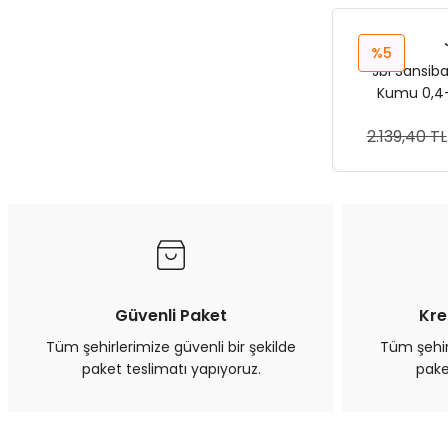
%5
Jbl Sansib
Kumu 0,4-
2.139,40 TL
Sep
Güvenli Paket
Kre
Tüm şehirlerimize güvenli bir şekilde
Tüm şehirl
paket teslimatı yapıyoruz.
pake