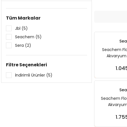
Tüm Markalar
Jbl (5)
Seachem (5)
Se
Sera (2)
Seachem Flou
Akvaryum 
Filtre Seçenekleri
1.04
Sep
İndirimli Ürünler (5)
Se
Seachem Flour
Akvaryum
1.75
Sep