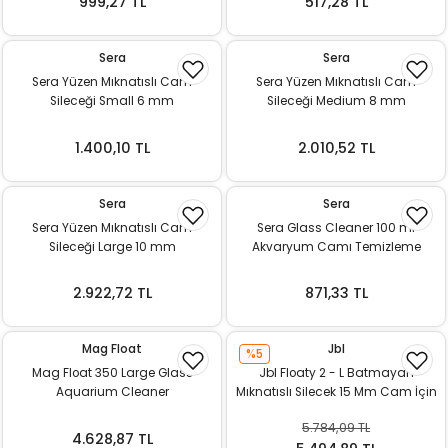
999,27 TL
517,28 TL
Sera
Sera
Sera Yüzen Mıknatıslı Cam
Sera Yüzen Mıknatıslı Cam
Sileceği Small 6 mm
Sileceği Medium 8 mm
1.400,10 TL
2.010,52 TL
Sera
Sera
Sera Yüzen Mıknatıslı Cam
Sera Glass Cleaner 100 ml
Sileceği Large 10 mm
Akvaryum Camı Temizleme
Spreyi
2.922,72 TL
871,33 TL
Mag Float
Jbl
%5
Mag Float 350 Large Glass
Jbl Floaty 2 - L Batmayan
Aquarium Cleaner
Mıknatıslı Silecek 15 Mm Cam İçin
5.784,09 TL
4.628,87 TL