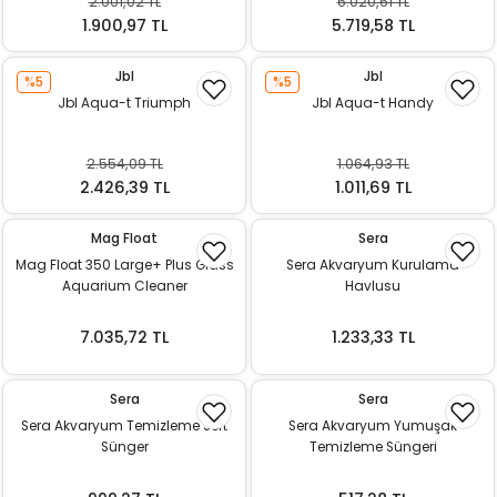
2.001,02 TL
6.020,61 TL
k Yemleme
1.900,97 TL
5.719,58 TL
Jbl
Jbl
%5
%5
Jbl Aqua-t Triumph
Jbl Aqua-t Handy
zları
2.554,09 TL
1.064,93 TL
ri
2.426,39 TL
1.011,69 TL
Filtre
Mag Float
Sera
Mag Float 350 Large+ Plus Glass
Sera Akvaryum Kurulama
r
Aquarium Cleaner
Havlusu
7.035,72 TL
1.233,33 TL
Sera
Sera
Sera Akvaryum Temizleme Sert
Sera Akvaryum Yumuşak
Sünger
Temizleme Süngeri