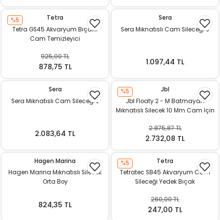
Tetra
Sera
%5
Tetra GS45 Akvaryum Bıçaklı
Sera Mıknatıslı Cam Sileceği S
Cam Temizleyici
925,00 TL
1.097,44 TL
878,75 TL
Sera
Jbl
%5
Sera Mıknatıslı Cam Sileceği L
Jbl Floaty 2 - M Batmayan
Mıknatıslı Silecek 10 Mm Cam İçin
2.875,87 TL
2.083,64 TL
2.732,08 TL
Hagen Marina
Tetra
%5
Hagen Marina Mıknatıslı Silecek
Tetratec SB45 Akvaryum Cam
Orta Boy
Sileceği Yedek Bıçak
260,00 TL
824,35 TL
247,00 TL