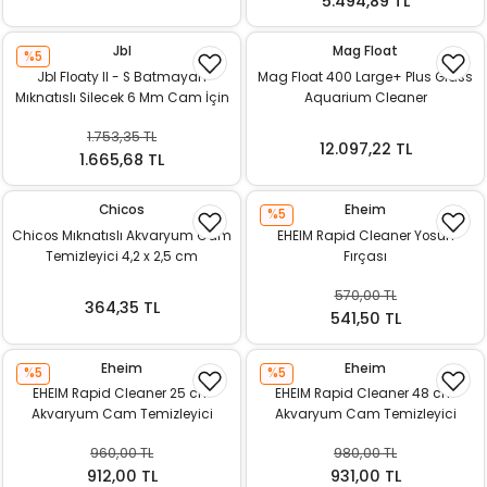
5.494,89 TL
Jbl
Mag Float
%5
Jbl Floaty II - S Batmayan
Mag Float 400 Large+ Plus Glass
Mıknatıslı Silecek 6 Mm Cam İçin
Aquarium Cleaner
1.753,35 TL
12.097,22 TL
1.665,68 TL
Chicos
Eheim
%5
Chicos Mıknatıslı Akvaryum Cam
EHEIM Rapid Cleaner Yosun
Temizleyici 4,2 x 2,5 cm
Fırçası
570,00 TL
364,35 TL
541,50 TL
Eheim
Eheim
%5
%5
EHEIM Rapid Cleaner 25 cm
EHEIM Rapid Cleaner 48 cm
Akvaryum Cam Temizleyici
Akvaryum Cam Temizleyici
960,00 TL
980,00 TL
912,00 TL
931,00 TL