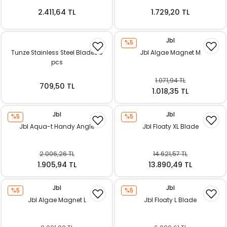
ı
2.411,64 TL
1.729,20 TL
rı
Jbl
%5
Tunze Stainless Steel Blades 3
Jbl Algae Magnet M
pcs
1.071,94 TL
709,50 TL
1.018,35 TL
Jbl
Jbl
%5
%5
Jbl Aqua-t Handy Angle
Jbl Floaty XL Blade
2.006,26 TL
14.621,57 TL
ı
1.905,94 TL
13.890,49 TL
i
Jbl
Jbl
%5
%5
Jbl Algae Magnet L
Jbl Floaty L Blade
ektanları