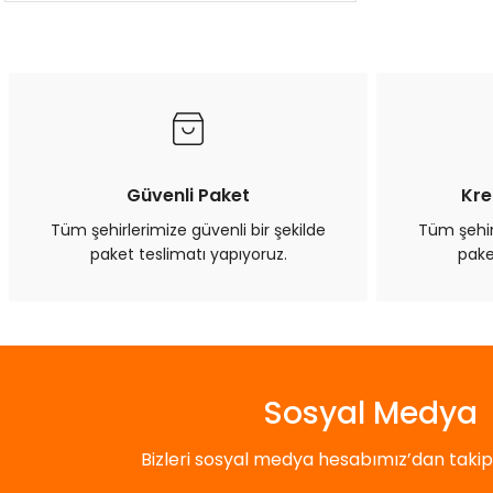
Güvenli Paket
Kre
Tüm şehirlerimize güvenli bir şekilde
Tüm şehirl
paket teslimatı yapıyoruz.
pake
Sosyal Medya
Bizleri sosyal medya hesabımız’dan takip e