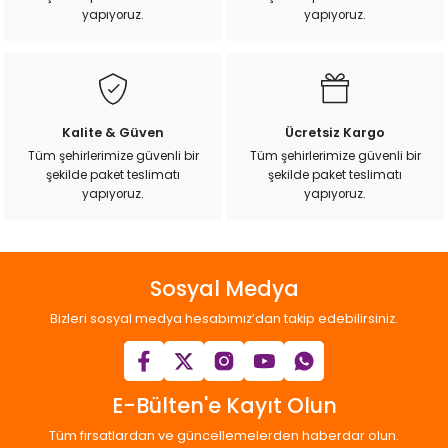
k Yemleme
yapıyoruz.
yapıyoruz.
zları
Kalite & Güven
Ücretsiz Kargo
ri
Tüm şehirlerimize güvenli bir
Tüm şehirlerimize güvenli bir
şekilde paket teslimatı
şekilde paket teslimatı
yapıyoruz.
yapıyoruz.
Filtre
r
Sosyal Medya
Bizleri sosyal medya hesabımız’dan takip edebilirsiniz.
E-Bülten'e Kayıt Olun
Tüm fırsatlardan ve güncellemelerden haberdar olun.