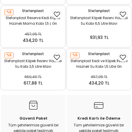
ı
Stefanplast
Stefanplast
%5
Stefanplast Reserve Kedi Köpek
Stefanplast Köpek Rezerv Hazneli
rı
Hazneli Mama Kabı 1,5 L Gri
Su Kabı 6,5 Litre Mavi
457,05 TL
931,93 TL
434,20 TL
Stefanplast
Stefanplast
%5
%5
Stefanplast Köpek Rezerv Hazneli
Stefanplast Kedi ve Köpek Rezerv
Su Kabı 3,5 Litre Mavi
Hazneli Su Kabı 1,5 Litre Gri
650,40 TL
457,05 TL
617,88 TL
434,20 TL
ı
i
Güvenli Paket
Kredi Kartı ile Ödeme
ektanları
Tüm şehirlerimize güvenli bir
Tüm şehirlerimize güvenli bir
şekilde paket teslimatı
şekilde paket teslimatı