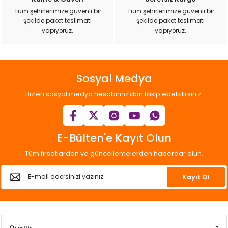
ı
Tüm şehirlerimize güvenli bir
Tüm şehirlerimize güvenli bir
şekilde paket teslimatı
şekilde paket teslimatı
yapıyoruz.
yapıyoruz.
rı
Sosyal Medya
Bizleri sosyal medya hesabımız’dan takip edebilirsiniz.
E-Bülten'e Kayıt Olun
Tüm fırsatlardan ve güncellemelerden haberdar olun.
ı
Kayıt Ol
i
ektanları