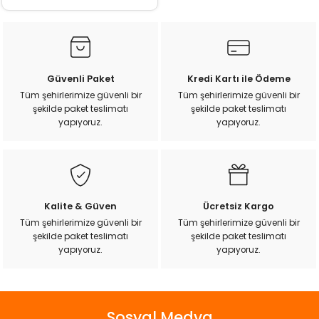
ı
rı
Güvenli Paket
Kredi Kartı ile Ödeme
Tüm şehirlerimize güvenli bir
Tüm şehirlerimize güvenli bir
şekilde paket teslimatı
şekilde paket teslimatı
yapıyoruz.
yapıyoruz.
Kalite & Güven
Ücretsiz Kargo
ı
Tüm şehirlerimize güvenli bir
Tüm şehirlerimize güvenli bir
şekilde paket teslimatı
şekilde paket teslimatı
yapıyoruz.
yapıyoruz.
i
ektanları
Sosyal Medya