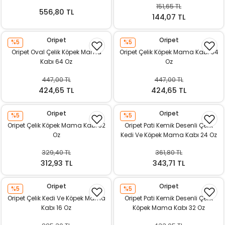
151,65 TL
ı
556,80 TL
144,07 TL
rı
Oripet
Oripet
%5
%5
Oripet Oval Çelik Köpek Mama
Oripet Çelik Köpek Mama Kabı 64
Kabı 64 Oz
Oz
447,00 TL
447,00 TL
424,65 TL
424,65 TL
Oripet
Oripet
%5
%5
Oripet Çelik Köpek Mama Kabı 32
Oripet Pati Kemik Desenli Çelik
Oz
Kedi Ve Köpek Mama Kabı 24 Oz
329,40 TL
361,80 TL
ı
312,93 TL
343,71 TL
i
Oripet
Oripet
%5
%5
Oripet Çelik Kedi Ve Köpek Mama
Oripet Pati Kemik Desenli Çelik
ektanları
Kabı 16 Oz
Köpek Mama Kabı 32 Oz