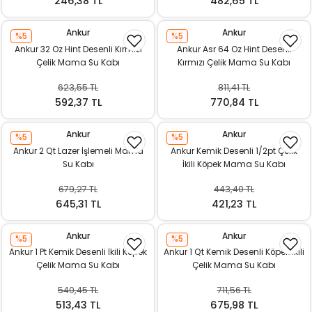
246,38 TL
482,65 TL
Ankur
Ankur
%5
%5
Ankur 32 Oz Hint Desenli Kırmızı
Ankur Asr 64 Oz Hint Desenli
Çelik Mama Su Kabı
Kırmızı Çelik Mama Su Kabı
623,55 TL
811,41 TL
592,37 TL
770,84 TL
Ankur
Ankur
%5
%5
Ankur 2 Qt Lazer İşlemeli Mama
Ankur Kemik Desenli 1/2pt Çelik
Su Kabı
İkili Köpek Mama Su Kabı
679,27 TL
443,40 TL
645,31 TL
421,23 TL
Ankur
Ankur
%5
%5
Ankur 1 Pt Kemik Desenli İkili Köpek
Ankur 1 Qt Kemik Desenli Köpek İkili
Çelik Mama Su Kabı
Çelik Mama Su Kabı
540,45 TL
711,56 TL
513,43 TL
675,98 TL