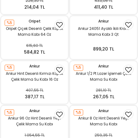
225,30 TL
433,05 TL
k Yemleme
214,04 TL
411,40 TL
Oripet
Ankur
%5
Oripet Çiçek Desenli Çelik Köpek
Ankur 24051 Ayaklı İkili Krom
zları
Mama Kabı 64 Oz
Mama Kabı 3 Qt
615,60 TL
ri
899,20 TL
584,82 TL
Filtre
Ankur
Ankur
%5
%5
Ankur Hint Desenli Kırmızı Köpek
Ankur 1/2 Pt Lazer İşlemeli Çelik
r
Çelik Mama Su Kabı 16 Oz
Mama Su Kabı
407,55 TL
281,10 TL
387,17 TL
267,05 TL
Ankur
Ankur
%5
%5
Ankur 96 Oz Hint Desenli Yeşil
Ankur 8 Oz Hint Desenli Yeşil
Çelik Mama Su Kabı
Mama Su Kabı
1.054,55 TL
259,35 TL