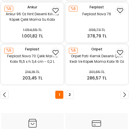
Ankur
Ferplast
%5
%5
Ankur 96 Oz Hint Desenli Kırmızı
Ferplast Nova 76
Köpek Çelik Mama Su Kabı
1.054,55 TL
398,73 TL
1.001,82 TL
378,79 TL
Ferplast
Oripet
%5
%5
Ferplast Nova 70 Çelik Mama
Oripet Pati-Kemik Desenli Çelik
Kabı 15,5 x h 3,4 cm - 0,2 L
Kedi Ve Köpek Mama Kabı 16 Oz
214,16 TL
301,65 TL
203,45 TL
286,57 TL
1
2