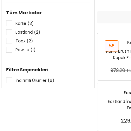
Tüm Markalar
Karlie (3)
Eastland (2)
Toex (2)
K
%5
Pawise (1)
Karlie Brus
Köpek Fı
Filtre Seçenekleri
972,20 T
Sep
İndirimli Ürünler (6)
Eas
Eastland İn
Fı
229
Sep