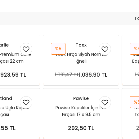
T
arlie
Toex
%5
%
h Premium Care
Toex Fırça Siyah Normal
Kar
rçası 22 cm
İğneli
Baş
923,59 TL
1.036,90 TL
L
1.091,47 TL
1.
ete Ekle
Sepete Ekle
tland
Pawise
%
ce Uçlu Köpek
Pawise Köpekler İçin Pet
Ea
rçası
Fırçası 17 x 9.5 cm
Ta
,55 TL
292,50 TL
2
ete Ekle
Sepete Ekle