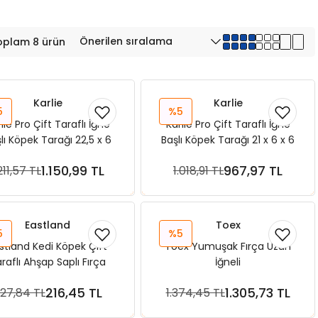
oplam 8 ürün
Karlie
Karlie
5
%5
lie Pro Çift Taraflı İğne
Karlie Pro Çift Taraflı İğne
lı Köpek Tarağı 22,5 x 6
Başlı Köpek Tarağı 21 x 6 x 6
cm
cm Small
1.150,99 TL
967,97 TL
211,57 TL
1.018,91 TL
Sepete Ekle
Sepete Ekle
Eastland
Toex
5
%5
stland Kedi Köpek Çift
Toex Yumuşak Fırça Uzun
raflı Ahşap Saplı Fırça
İğneli
216,45 TL
1.305,73 TL
27,84 TL
1.374,45 TL
Sepete Ekle
Sepete Ekle