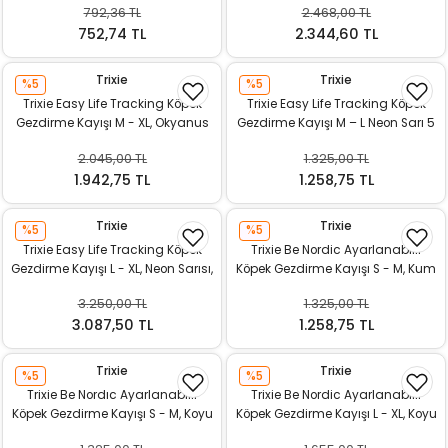
792,36 TL
2.468,00 TL
ı
752,74 TL
2.344,60 TL
rı
Trixie
Trixie
%5
%5
Trixie Easy Life Tracking Köpek
Trixie Easy Life Tracking Köpek
Gezdirme Kayışı M - XL, Okyanus
Gezdirme Kayışı M – L Neon Sarı 5
Rengi, 5 M - 17 Mm
M x 13 Mm
2.045,00 TL
1.325,00 TL
1.942,75 TL
1.258,75 TL
Trixie
Trixie
%5
%5
Trixie Easy Life Tracking Köpek
Trixie Be Nordic Ayarlanabilir
Gezdirme Kayışı L - XL, Neon Sarısı,
Köpek Gezdirme Kayışı S - M, Kum
10 M - 17 Mm
Beji - Siyah, 2 M x 8 Mm
3.250,00 TL
1.325,00 TL
ı
3.087,50 TL
1.258,75 TL
i
Trixie
Trixie
%5
%5
Trixie Be Nordıc Ayarlanabilir
Trixie Be Nordic Ayarlanabilir
ektanları
Köpek Gezdirme Kayışı S - M, Koyu
Köpek Gezdirme Kayışı L - XL, Koyu
Gri - Kahverengi, 2 M x 8 Mm
Gri - Kahverengi, 2 M x 13 Mm