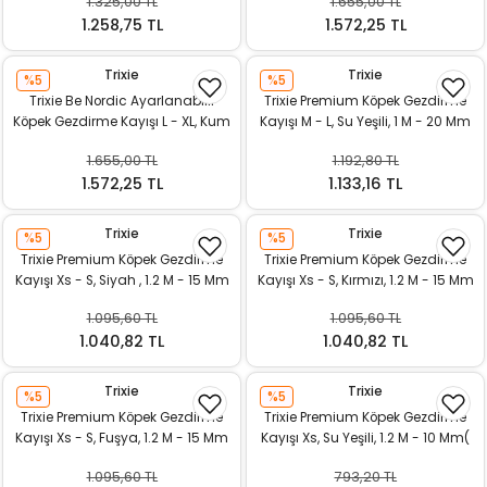
1.325,00 TL
1.655,00 TL
k Yemleme
1.258,75 TL
1.572,25 TL
Trixie
Trixie
%5
%5
Trixie Be Nordic Ayarlanabilir
Trixie Premium Köpek Gezdirme
zları
Köpek Gezdirme Kayışı L - XL, Kum
Kayışı M - L, Su Yeşili, 1 M - 20 Mm
Beji - Siyah, 2 M x 13 Mm
1.655,00 TL
1.192,80 TL
ri
1.572,25 TL
1.133,16 TL
Filtre
Trixie
Trixie
%5
%5
Trixie Premium Köpek Gezdirme
Trixie Premium Köpek Gezdirme
r
Kayışı Xs - S, Siyah , 1.2 M - 15 Mm
Kayışı Xs - S, Kırmızı, 1.2 M - 15 Mm
1.095,60 TL
1.095,60 TL
1.040,82 TL
1.040,82 TL
Trixie
Trixie
%5
%5
Trixie Premium Köpek Gezdirme
Trixie Premium Köpek Gezdirme
Kayışı Xs - S, Fuşya, 1.2 M - 15 Mm
Kayışı Xs, Su Yeşili, 1.2 M - 10 Mm(
1.095,60 TL
793,20 TL