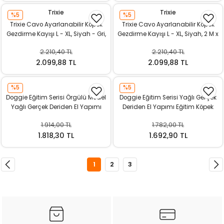
Trixie
Trixie
%5
%5
Trixie Cavo Ayarlanabilir Köpek
Trixie Cavo Ayarlanabilir Köpek
Gezdirme Kayışı L - XL, Siyah - Gri,
Gezdirme Kayışı L - XL, Siyah, 2 M x
2 M x 18 Mm
18 Mm
2.210,40 TL
2.210,40 TL
2.099,88 TL
2.099,88 TL
%5
%5
Doggie Eğitim Serisi Örgülü Model
Doggie Eğitim Serisi Yağlı Gerçek
Yağlı Gerçek Deriden El Yapımı
Deriden El Yapımı Eğitim Köpek
Eğitim Köpek Gezdirme Kayışı 1,1 x
Gezdirme Kayışı 1,1 x 180 cm
1.914,00 TL
1.782,00 TL
150 cm
1.818,30 TL
1.692,90 TL
1
2
3