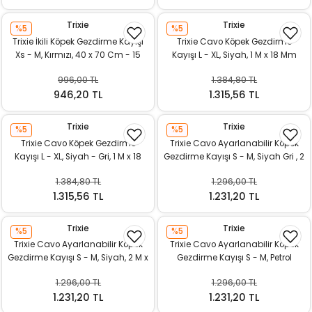
Trixie
Trixie
%5
%5
Trixie İkili Köpek Gezdirme Kayışı
Trixie Cavo Köpek Gezdirme
Xs - M, Kırmızı, 40 x 70 Cm - 15
Kayışı L - XL, Siyah, 1 M x 18 Mm
Mm
996,00 TL
1.384,80 TL
946,20 TL
1.315,56 TL
Trixie
Trixie
%5
%5
Trixie Cavo Köpek Gezdirme
Trixie Cavo Ayarlanabilir Köpek
Kayışı L - XL, Siyah - Gri, 1 M x 18
Gezdirme Kayışı S - M, Siyah Gri , 2
Mm
M x 12 Mm
1.384,80 TL
1.296,00 TL
1.315,56 TL
1.231,20 TL
Trixie
Trixie
%5
%5
Trixie Cavo Ayarlanabilir Köpek
Trixie Cavo Ayarlanabilir Köpek
Gezdirme Kayışı S - M, Siyah, 2 M x
Gezdirme Kayışı S - M, Petrol
12 Mm
Mavisi - Adaçayı Yeşili, 2 M x 12
1.296,00 TL
1.296,00 TL
Mm
1.231,20 TL
1.231,20 TL