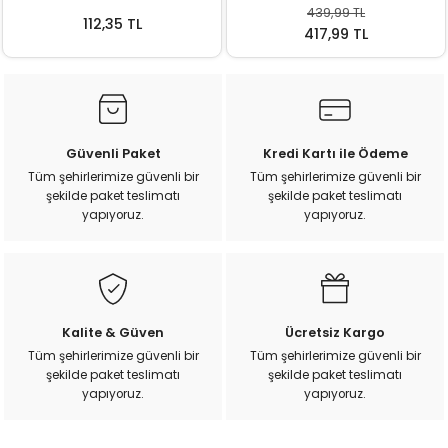
439,99 TL
ı
112,35 TL
417,99 TL
rı
Güvenli Paket
Kredi Kartı ile Ödeme
Tüm şehirlerimize güvenli bir
Tüm şehirlerimize güvenli bir
şekilde paket teslimatı
şekilde paket teslimatı
yapıyoruz.
yapıyoruz.
ı
Kalite & Güven
Ücretsiz Kargo
Tüm şehirlerimize güvenli bir
Tüm şehirlerimize güvenli bir
i
şekilde paket teslimatı
şekilde paket teslimatı
yapıyoruz.
yapıyoruz.
ektanları