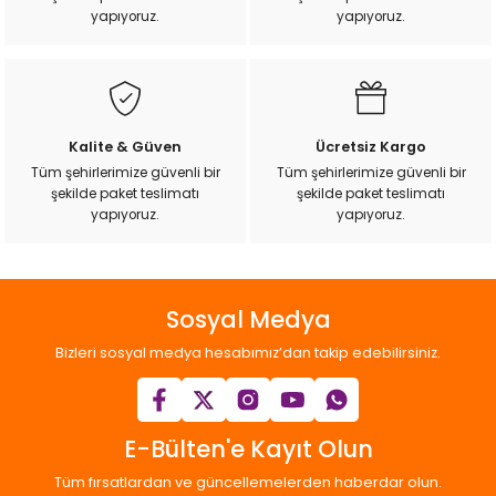
k Yemleme
yapıyoruz.
yapıyoruz.
zları
Kalite & Güven
Ücretsiz Kargo
ri
Tüm şehirlerimize güvenli bir
Tüm şehirlerimize güvenli bir
şekilde paket teslimatı
şekilde paket teslimatı
yapıyoruz.
yapıyoruz.
Filtre
r
Sosyal Medya
Bizleri sosyal medya hesabımız’dan takip edebilirsiniz.
E-Bülten'e Kayıt Olun
Tüm fırsatlardan ve güncellemelerden haberdar olun.