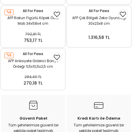
ı
All For Paws
All For Paws
%5
AFP Rakun Figürlü Köpek Ödül
AFP Çok Bölgeli Zeka Oyuncağı
rı
Matı 34x58x4 cm
30x23x8 cm
792,81 TL
1.316,58 TL
753,17 TL
All For Paws
%5
AFP Anksiyete Giderici Banyo
Ördeği 11,5x10,5x2,5 cm
284,40 TL
270,18 TL
ı
i
Güvenli Paket
Kredi Kartı ile Ödeme
ektanları
Tüm şehirlerimize güvenli bir
Tüm şehirlerimize güvenli bir
şekilde paket teslimatı
şekilde paket teslimatı