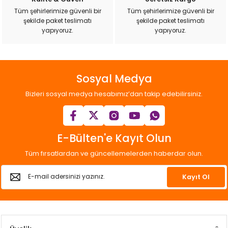
ı
Tüm şehirlerimize güvenli bir
Tüm şehirlerimize güvenli bir
şekilde paket teslimatı
şekilde paket teslimatı
yapıyoruz.
yapıyoruz.
rı
Sosyal Medya
Bizleri sosyal medya hesabımız’dan takip edebilirsiniz.
E-Bülten'e Kayıt Olun
Tüm fırsatlardan ve güncellemelerden haberdar olun.
ı
Kayıt Ol
i
ektanları