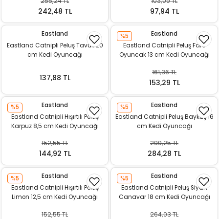
255,24 TL
103,09 TL
k Yemleme
242,48 TL
97,94 TL
Eastland
Eastland
%5
Eastland Catnipli Peluş Tavuk 20
Eastland Catnipli Peluş Fare
zları
cm Kedi Oyuncağı
Oyuncak 13 cm Kedi Oyuncağı
161,36 TL
ri
137,88 TL
153,29 TL
Filtre
Eastland
Eastland
%5
%5
Eastland Catnipli Hışırtılı Peluş
Eastland Catnipli Peluş Baykuş 16
r
Karpuz 8,5 cm Kedi Oyuncağı
cm Kedi Oyuncağı
152,55 TL
299,25 TL
144,92 TL
284,28 TL
Eastland
Eastland
%5
%5
Eastland Catnipli Hışırtılı Peluş
Eastland Catnipli Peluş Siyah
Limon 12,5 cm Kedi Oyuncağı
Canavar 18 cm Kedi Oyuncağı
152,55 TL
264,03 TL