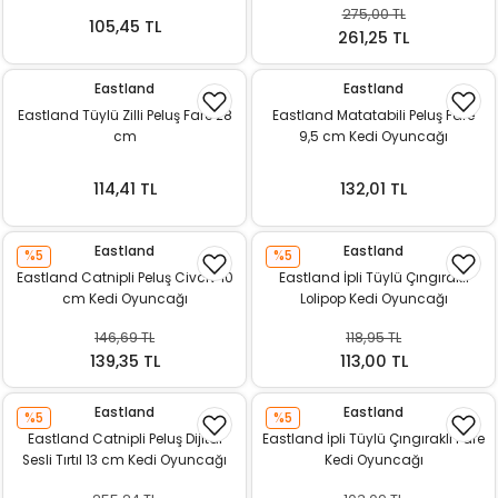
275,00 TL
ı
105,45 TL
261,25 TL
rı
Eastland
Eastland
Eastland Tüylü Zilli Peluş Fare 28
Eastland Matatabili Peluş Fare
cm
9,5 cm Kedi Oyuncağı
114,41 TL
132,01 TL
Eastland
Eastland
%5
%5
Eastland Catnipli Peluş Civciv 10
Eastland İpli Tüylü Çıngıraklı
cm Kedi Oyuncağı
Lolipop Kedi Oyuncağı
146,69 TL
118,95 TL
ı
139,35 TL
113,00 TL
i
Eastland
Eastland
%5
%5
Eastland Catnipli Peluş Dijital
Eastland İpli Tüylü Çıngıraklı Fare
ektanları
Sesli Tırtıl 13 cm Kedi Oyuncağı
Kedi Oyuncağı