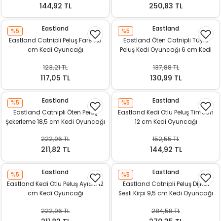
144,92 TL
250,83 TL
Eastland
Eastland
%5
%5
Eastland Catnipli Peluş Fare 7,5
Eastland Öten Catnipli Tüylü
cm Kedi Oyuncağı
Peluş Kedi Oyuncağı 6 cm Kedi
Oyuncağı
123,21 TL
137,88 TL
117,05 TL
130,99 TL
Eastland
Eastland
%5
%5
Eastland Catnipli Öten Peluş
Eastland Kedi Otlu Peluş Timsah
Şekerleme 18,5 cm Kedi Oyuncağı
12 cm Kedi Oyuncağı
222,96 TL
152,55 TL
211,82 TL
144,92 TL
Eastland
Eastland
%5
%5
Eastland Kedi Otlu Peluş Ayıcık 12
Eastland Catnipli Peluş Dijital
cm Kedi Oyuncağı
Sesli Kirpi 9,5 cm Kedi Oyuncağı
222,96 TL
284,58 TL