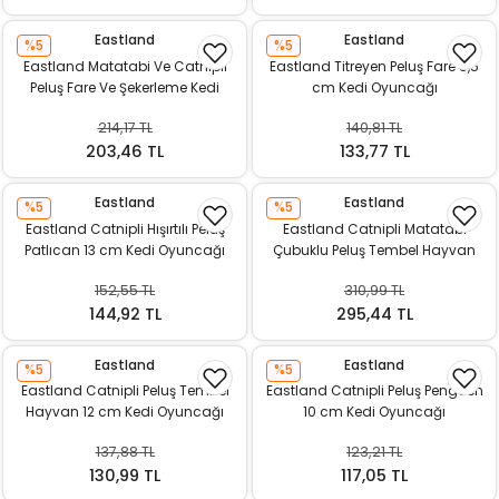
Eastland
Eastland
%5
%5
Eastland Matatabi Ve Catnipli
Eastland Titreyen Peluş Fare 5,5
Peluş Fare Ve Şekerleme Kedi
cm Kedi Oyuncağı
Oyuncağı
214,17 TL
140,81 TL
203,46 TL
133,77 TL
Eastland
Eastland
%5
%5
Eastland Catnipli Hışırtılı Peluş
Eastland Catnipli Matatabi
Patlıcan 13 cm Kedi Oyuncağı
Çubuklu Peluş Tembel Hayvan
8,5 cm Kedi Oyuncağı
152,55 TL
310,99 TL
144,92 TL
295,44 TL
Eastland
Eastland
%5
%5
Eastland Catnipli Peluş Tembel
Eastland Catnipli Peluş Penguen
Hayvan 12 cm Kedi Oyuncağı
10 cm Kedi Oyuncağı
137,88 TL
123,21 TL
130,99 TL
117,05 TL