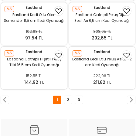
Eastland
Eastland
%5
%5
Eastland Kedi Otlu Öten
Eastland Catnipli Peluş Dijital
Semender 11,5 cm Kedi Oyuncağı
Sesli Arı 6,5 cm Kedi Oyuncağı
102,68 TL
308,05 TL
97,54 TL
292,65 TL
Eastland
Eastland
%5
%5
Eastland Catnipli Hışırtılı Peluş
Eastland Kedi Otlu Peluş Aslan 12
Tilki 16,5 cm Kedi Oyuncağı
cm Kedi Oyuncağı
152,55 TL
222,96 TL
144,92 TL
211,82 TL
1
2
3