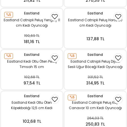
211,82 TL
270,35 TL
Eastland
Eastland
%5
Eastland Catnipli Peluş Yengeç 11
Eastland Catnipli Peluş Horoz 20
cm Kedi Oyuncağı
cm Kedi Oyuncağı
190,69 TL
137,88 TL
181,16 TL
Eastland
Eastland
%5
%5
Eastland Kedi Otlu Öten Peluş
Eastland Catnipli Peluş Dijital
Timsah 15 cm
Sesli Uğur Böceği Kedi Oyuncağı
102,68 TL
331,52 TL
97,54 TL
314,95 TL
Eastland
Eastland
%5
Eastland Kedi Otlu Öten
Eastland Catnipli Peluş Küp
Köpekbalığı 12,5 cm Kedi
Canavar 10 cm Kedi Oyuncağı
Oyuncağı
264,03 TL
102,68 TL
250,83 TL