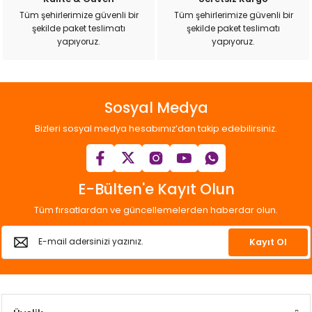
ı
Tüm şehirlerimize güvenli bir
Tüm şehirlerimize güvenli bir
şekilde paket teslimatı
şekilde paket teslimatı
yapıyoruz.
yapıyoruz.
rı
Sosyal Medya
Bizleri sosyal medya hesabımız’dan takip edebilirsiniz.
E-Bülten'e Kayıt Olun
Tüm fırsatlardan ve güncellemelerden haberdar olun.
ı
Kayıt Ol
i
ektanları