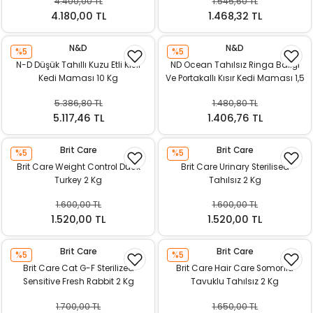
4.400,00 TL
1.545,60 TL
k Yemleme
4.180,00 TL
1.468,32 TL
N&D
N&D
%5
%5
N-D Düşük Tahıllı Kuzu Etli Kısır
ND Ocean Tahılsız Ringa Balığı
zları
Kedi Maması 10 Kg
Ve Portakallı Kısır Kedi Maması 1,5
Kg
5.386,80 TL
1.480,80 TL
ri
5.117,46 TL
1.406,76 TL
Filtre
Brit Care
Brit Care
%5
%5
Brit Care Weight Control Duck
Brit Care Urinary Sterilised
r
Turkey 2 Kg
Tahılsız 2 Kg
1.600,00 TL
1.600,00 TL
1.520,00 TL
1.520,00 TL
Brit Care
Brit Care
%5
%5
Brit Care Cat G-F Sterilized
Brit Care Hair Care Somonlu
Sensitive Fresh Rabbit 2 Kg
Tavuklu Tahılsız 2 Kg
1.700,00 TL
1.650,00 TL