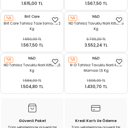
1.615,00 TL
1.567,50 TL
Brit Care
N&D
%5
%5
Brit Care Tahılsız Taze Somonlu 2
ND Tahilsiz Tavuklu Narlı Kitten 5
Kg
Kg
1.650,00 TL
3.739,20 TL
1.567,50 TL
3.552,24 TL
N&D
N&D
%5
%5
ND Tahılsız Tavuklu Narlı Kitten 1,5
N-D Tahilsiz Tavuklu Narli Kedi
Kg
Mamasi 1,5 Kg
1.584,00 TL
1.506,00 TL
1.504,80 TL
1.430,70 TL
Güvenli Paket
Kredi Kartı ile Ödeme
Tüm şehirlerimize güvenli bir
Tüm şehirlerimize güvenli bir