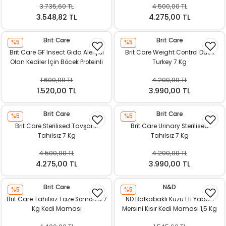
3.735,60 TL
4.500,00 TL
ı
3.548,82 TL
4.275,00 TL
rı
Brit Care
Brit Care
%5
%5
Brit Care GF Insect Gıda Alerijisi
Brit Care Weight Control Duck
Olan Kediler İçin Böcek Proteinli
Turkey 7 Kg
Balıklı 2 kg
1.600,00 TL
4.200,00 TL
1.520,00 TL
3.990,00 TL
Brit Care
Brit Care
%5
%5
Brit Care Sterilised Tavşanlı
Brit Care Urinary Sterilised
Tahılsız 7 Kg
Tahılsız 7 Kg
4.500,00 TL
4.200,00 TL
ı
4.275,00 TL
3.990,00 TL
i
Brit Care
N&D
%5
%5
Brit Care Tahılsız Taze Somonlu 7
ND Balkabaklı Kuzu Eti Yaban
ektanları
Kg Kedi Maması
Mersini Kısır Kedi Maması 1,5 Kg