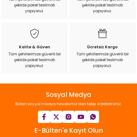
şekilde paket teslimatı
şekilde paket teslimatı
yapıyoruz.
yapıyoruz.
Kalite & Güven
Ücretsiz Kargo
Tüm şehirlerimize güvenli bir
Tüm şehirlerimize güvenli bir
şekilde paket teslimatı
şekilde paket teslimatı
yapıyoruz.
yapıyoruz.
Sosyal Medya
Bizleri sosyal medya hesabımız’dan takip edebilirsiniz.
E-Bülten'e Kayıt Olun