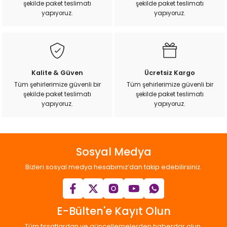
şekilde paket teslimatı
şekilde paket teslimatı
ı
yapıyoruz.
yapıyoruz.
rı
Kalite & Güven
Ücretsiz Kargo
Tüm şehirlerimize güvenli bir
Tüm şehirlerimize güvenli bir
şekilde paket teslimatı
şekilde paket teslimatı
yapıyoruz.
yapıyoruz.
Sosyal Medya
ı
Bizleri sosyal medya hesabımız’dan takip edebilirsiniz.
i
ektanları
E-Bülten'e Kayıt Olun
Tüm fırsatlardan ve güncellemelerden haberdar olun.