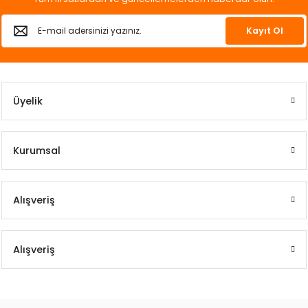
k Yemleme
Kayıt Ol
zları
Üyelik
ri
Filtre
Kurumsal
r
Alışveriş
Alışveriş