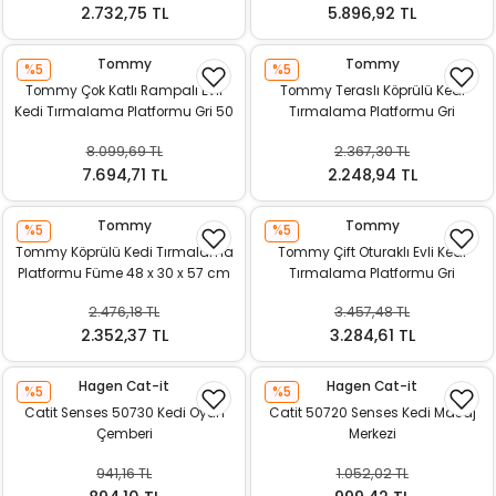
2.732,75 TL
5.896,92 TL
Tommy
Tommy
%5
%5
Tommy Çok Katlı Rampalı Evli
Tommy Teraslı Köprülü Kedi
Kedi Tırmalama Platformu Gri 50
Tırmalama Platformu Gri
x 50 x 116 cm
8.099,69 TL
2.367,30 TL
7.694,71 TL
2.248,94 TL
Tommy
Tommy
%5
%5
Tommy Köprülü Kedi Tırmalama
Tommy Çift Oturaklı Evli Kedi
Platformu Füme 48 x 30 x 57 cm
Tırmalama Platformu Gri
2.476,18 TL
3.457,48 TL
2.352,37 TL
3.284,61 TL
Hagen Cat-it
Hagen Cat-it
%5
%5
Catit Senses 50730 Kedi Oyun
Catit 50720 Senses Kedi Masaj
Çemberi
Merkezi
941,16 TL
1.052,02 TL