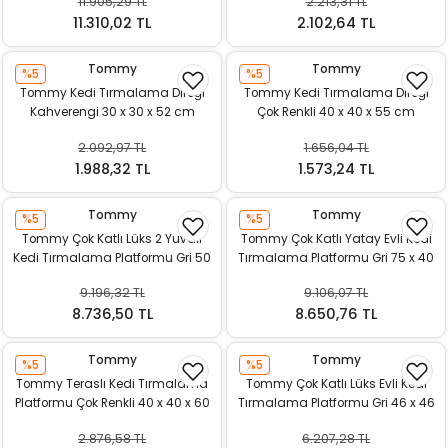
11.905,29 TL
2.213,31 TL
k Yemleme
11.310,02 TL
2.102,64 TL
Tommy
Tommy
%5
%5
Tommy Kedi Tırmalama Direği
Tommy Kedi Tırmalama Direği
zları
Kahverengi 30 x 30 x 52 cm
Çok Renkli 40 x 40 x 55 cm
2.092,97 TL
1.656,04 TL
ri
1.988,32 TL
1.573,24 TL
Filtre
Tommy
Tommy
%5
%5
Tommy Çok Katlı Lüks 2 Yuvalı
Tommy Çok Katlı Yatay Evli Kedi
r
Kedi Tırmalama Platformu Gri 50
Tırmalama Platformu Gri 75 x 40
x 50 x 158 cm
x 141 cm
9.196,32 TL
9.106,07 TL
8.736,50 TL
8.650,76 TL
Tommy
Tommy
%5
%5
Tommy Teraslı Kedi Tırmalama
Tommy Çok Katlı Lüks Evli Kedi
Platformu Çok Renkli 40 x 40 x 60
Tırmalama Platformu Gri 46 x 46
cm
x 116 cm
2.876,58 TL
6.207,28 TL