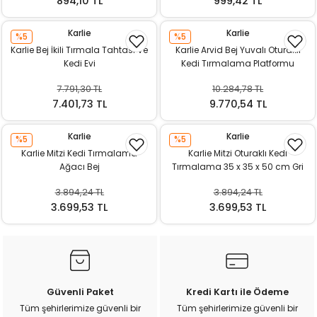
894,10 TL
999,42 TL
Karlie
Karlie
%5
%5
Karlie Bej İkili Tırmala Tahtası Ve
Karlie Arvid Bej Yuvalı Oturaklı
Kedi Evi
Kedi Tırmalama Platformu
7.791,30 TL
10.284,78 TL
7.401,73 TL
9.770,54 TL
Karlie
Karlie
%5
%5
Karlie Mitzi Kedi Tırmalama
Karlie Mitzi Oturaklı Kedi
Ağacı Bej
Tırmalama 35 x 35 x 50 cm Gri
3.894,24 TL
3.894,24 TL
3.699,53 TL
3.699,53 TL
Güvenli Paket
Kredi Kartı ile Ödeme
Tüm şehirlerimize güvenli bir
Tüm şehirlerimize güvenli bir