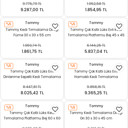
9.775,79 TL
1.952,58 TL
ı
9.287,00 TL
1.854,95 TL
rı
Tommy
Tommy
%5
%5
Tommy Kedi Tırmalama Direği
Tommy Çok Katlı Lüks Evli Kedi
Füme 30 x 30 x 55 cm
Tırmalama Platformu Bej 45 x 45
x 121 cm
1.959,74 TL
6.144,25 TL
1.861,75 TL
5.837,04 TL
Tommy
Tommy
%5
%5
Tommy Çok Katlı Lüks Evli
Tommy Çok Katlı Lüks Evli
Dinlenme Sepetli Kedi Tırmalama
Hamaklı Kedi Tırmalama
Platformu Gri 60 x 40 x 148 cm
Platformu Gri 48 x 40 x 90 cm
8.447,81 TL
9.858,16 TL
ı
8.025,42 TL
9.365,25 TL
i
Tommy
Tommy
%5
%5
Tommy Çok Katlı Lüks Kedi
Tommy Kedi Tırmalama Direği
ektanları
Tırmalama Platformu Bej 60 x 60
Gri 30 x 30 x 45 cm
x 135 cm