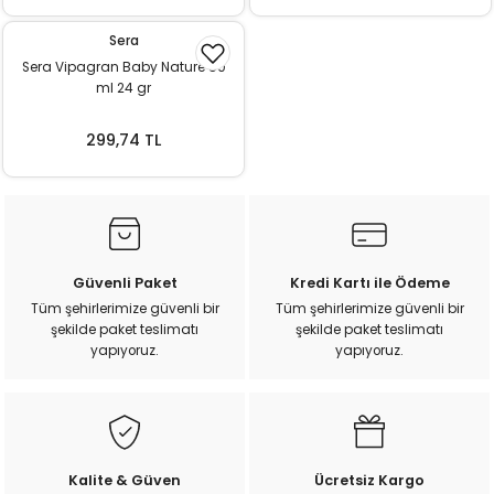
ı
Sera
Sera Vipagran Baby Nature 50
rı
ml 24 gr
299,74 TL
Güvenli Paket
Kredi Kartı ile Ödeme
Tüm şehirlerimize güvenli bir
Tüm şehirlerimize güvenli bir
şekilde paket teslimatı
şekilde paket teslimatı
ı
yapıyoruz.
yapıyoruz.
i
ektanları
Kalite & Güven
Ücretsiz Kargo