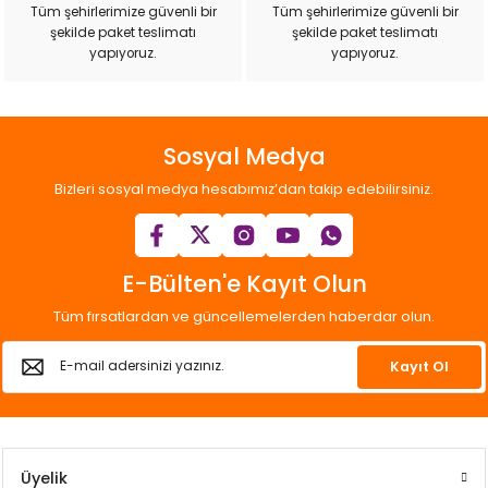
k Yemleme
Tüm şehirlerimize güvenli bir
Tüm şehirlerimize güvenli bir
şekilde paket teslimatı
şekilde paket teslimatı
yapıyoruz.
yapıyoruz.
zları
Sosyal Medya
ri
Bizleri sosyal medya hesabımız’dan takip edebilirsiniz.
Filtre
E-Bülten'e Kayıt Olun
r
Tüm fırsatlardan ve güncellemelerden haberdar olun.
Kayıt Ol
Üyelik