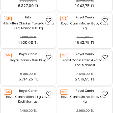
6.660,00 TL
2.045,00 TL
k Yemleme
6.327,00 TL
1.942,75 TL
Hills
Royal Canin
%5
%5
Hills Kitten Chicken Tavuklu Yavru
Royal Canin Mother Baby Cat 2
zları
Kedi Maması 1,5 kg
Kg
1.600,00 TL
1.625,00 TL
ri
1.520,00 TL
1.543,75 TL
Filtre
Royal Canin
Royal Canin
%5
%5
Royal Canin Kitten 10 kg
Royal Canin Kitten 4 kg Yavru
r
Kedi Maması
6.015,00 TL
2.649,00 TL
5.714,25 TL
2.516,55 TL
Royal Canin
Royal Canin
%5
%5
Royal Canin Kitten 2 kg Yavru
Royal Canin Mother Baby Cat 4
Kedi Maması
Kg
1.460,00 TL
2.980,00 TL