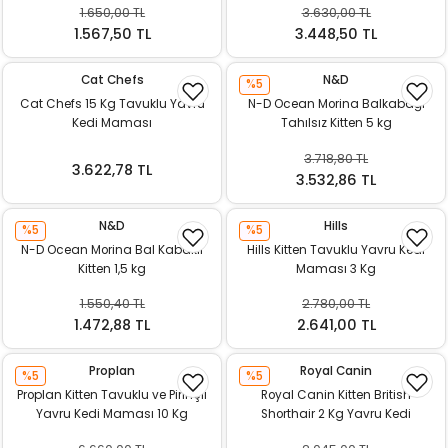
1.650,00 TL
3.630,00 TL
ı
1.567,50 TL
3.448,50 TL
rı
Cat Chefs
N&D
%5
Cat Chefs 15 Kg Tavuklu Yavru
N-D Ocean Morina Balkabağı
Kedi Maması
Tahılsız Kitten 5 kg
3.718,80 TL
3.622,78 TL
3.532,86 TL
N&D
Hills
%5
%5
N-D Ocean Morina Bal Kabaklı
Hills Kitten Tavuklu Yavru Kedi
Kitten 1,5 kg
Maması 3 Kg
1.550,40 TL
2.780,00 TL
ı
1.472,88 TL
2.641,00 TL
i
Proplan
Royal Canin
%5
%5
Proplan Kitten Tavuklu ve Pirinçli
Royal Canin Kitten British
ektanları
Yavru Kedi Maması 10 Kg
Shorthair 2 Kg Yavru Kedi
Maması