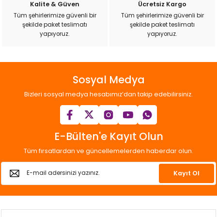
Kalite & Güven
Ücretsiz Kargo
Tüm şehirlerimize güvenli bir
Tüm şehirlerimize güvenli bir
şekilde paket teslimatı
şekilde paket teslimatı
yapıyoruz.
yapıyoruz.
Sosyal Medya
Bizleri sosyal medya hesabımız’dan takip edebilirsiniz.
E-Bülten'e Kayıt Olun
Tüm fırsatlardan ve güncellemelerden haberdar olun.
Kayıt Ol