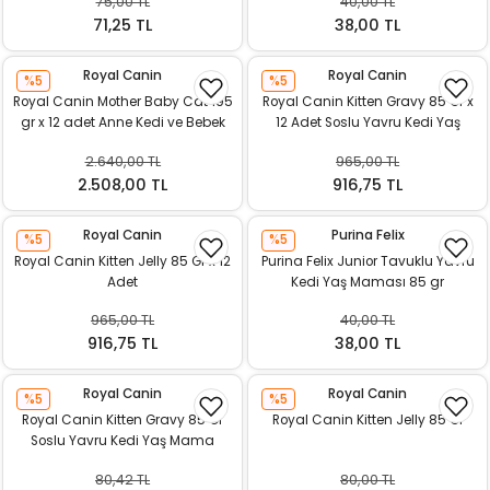
75,00 TL
40,00 TL
k Yemleme
71,25 TL
38,00 TL
Royal Canin
Royal Canin
%5
%5
Royal Canin Mother Baby Cat 195
Royal Canin Kitten Gravy 85 Gr x
zları
gr x 12 adet Anne Kedi ve Bebek
12 Adet Soslu Yavru Kedi Yaş
Kedi Yaş Mama
Mama
2.640,00 TL
965,00 TL
ri
2.508,00 TL
916,75 TL
Filtre
Royal Canin
Purina Felix
%5
%5
Royal Canin Kitten Jelly 85 Gr x 12
Purina Felix Junior Tavuklu Yavru
r
Adet
Kedi Yaş Maması 85 gr
965,00 TL
40,00 TL
916,75 TL
38,00 TL
Royal Canin
Royal Canin
%5
%5
Royal Canin Kitten Gravy 85 Gr
Royal Canin Kitten Jelly 85 Gr
Soslu Yavru Kedi Yaş Mama
80,42 TL
80,00 TL