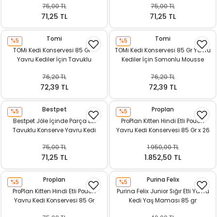
75,00 TL
75,00 TL
ı
71,25 TL
71,25 TL
rı
Tomi
Tomi
%5
%5
TOMi Kedi Konservesi 85 Gr –
TOMi Kedi Konservesi 85 Gr Yavru
Yavru Kediler İçin Tavuklu
Kediler İçin Somonlu Mousse
Mousse
76,20 TL
76,20 TL
72,39 TL
72,39 TL
Bestpet
Proplan
%5
%5
Bestpet Jöle İçinde Parça Etli
ProPlan Kitten Hindi Etli Pouch
Tavuklu Konserve Yavru Kedi
Yavru Kedi Konservesi 85 Gr x 26
Maması 400 gr
adet
75,00 TL
1.950,00 TL
ı
71,25 TL
1.852,50 TL
i
Proplan
Purina Felix
%5
%5
ProPlan Kitten Hindi Etli Pouch
Purina Felix Junior Sığır Etli Yavru
ektanları
Yavru Kedi Konservesi 85 Gr
Kedi Yaş Maması 85 gr