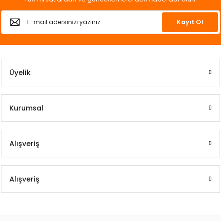
k Yemleme
Kayıt Ol
zları
Üyelik
ri
Filtre
Kurumsal
r
Alışveriş
Alışveriş