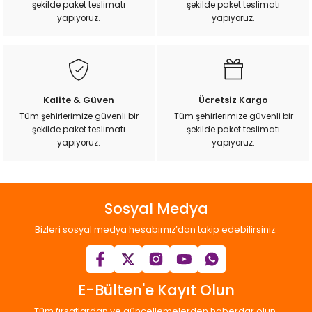
şekilde paket teslimatı
şekilde paket teslimatı
ı
yapıyoruz.
yapıyoruz.
rı
Kalite & Güven
Ücretsiz Kargo
Tüm şehirlerimize güvenli bir
Tüm şehirlerimize güvenli bir
şekilde paket teslimatı
şekilde paket teslimatı
yapıyoruz.
yapıyoruz.
Sosyal Medya
ı
Bizleri sosyal medya hesabımız’dan takip edebilirsiniz.
i
ektanları
E-Bülten'e Kayıt Olun
Tüm fırsatlardan ve güncellemelerden haberdar olun.