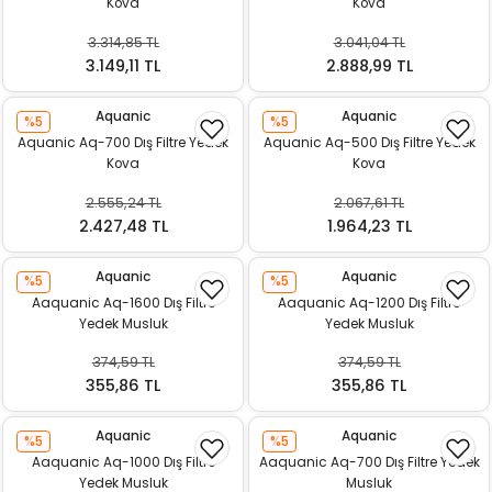
Kova
Kova
k Yemleme
3.314,85 TL
3.041,04 TL
3.149,11 TL
2.888,99 TL
Aquanic
Aquanic
zları
%5
%5
Aquanic Aq-700 Dış Filtre Yedek
Aquanic Aq-500 Dış Filtre Yedek
Kova
Kova
ri
2.555,24 TL
2.067,61 TL
2.427,48 TL
1.964,23 TL
Filtre
Aquanic
Aquanic
r
%5
%5
Aaquanic Aq-1600 Dış Filtre
Aaquanic Aq-1200 Dış Filtre
Yedek Musluk
Yedek Musluk
374,59 TL
374,59 TL
355,86 TL
355,86 TL
Aquanic
Aquanic
%5
%5
Aaquanic Aq-1000 Dış Filtre
Aaquanic Aq-700 Dış Filtre Yedek
Yedek Musluk
Musluk