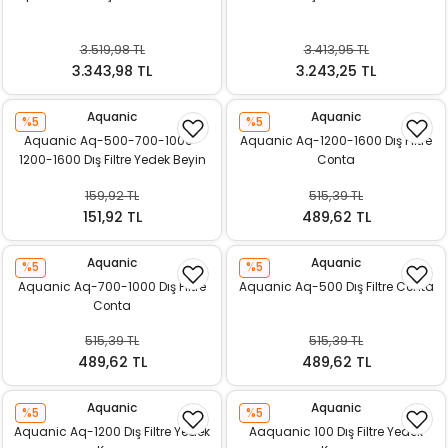
ı
3.519,98 TL
3.413,95 TL
rı
3.343,98 TL
3.243,25 TL
Aquanic
Aquanic
%5
%5
Aquanic Aq-500-700-1000-
Aquanic Aq-1200-1600 Dış Filtre
1200-1600 Dış Filtre Yedek Beyin
Conta
Altı
159,92 TL
515,39 TL
151,92 TL
489,62 TL
Aquanic
Aquanic
%5
%5
Aquanic Aq-700-1000 Dış Filtre
Aquanic Aq-500 Dış Filtre Conta
Conta
ı
515,39 TL
515,39 TL
i
489,62 TL
489,62 TL
ektanları
Aquanic
Aquanic
%5
%5
Aquanic Aq-1200 Dış Filtre Yedek
Aaquanic 100 Dış Filtre Yedek