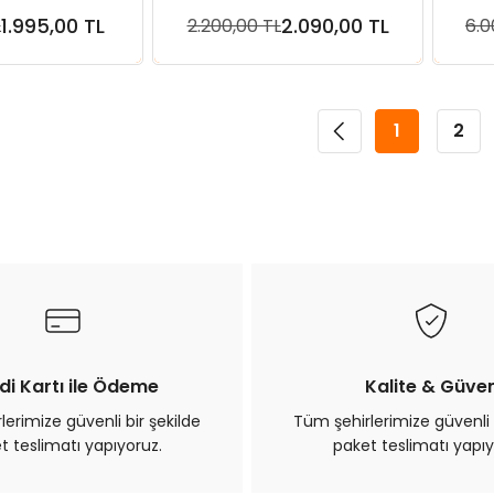
 Maması
1.995,00 TL
2.090,00 TL
L
2.200,00 TL
6.0
ete Ekle
Sepete Ekle
1
2
di Kartı ile Ödeme
Kalite & Güve
erimize güvenli bir şekilde
Tüm şehirlerimize güvenli 
t teslimatı yapıyoruz.
paket teslimatı yapıy