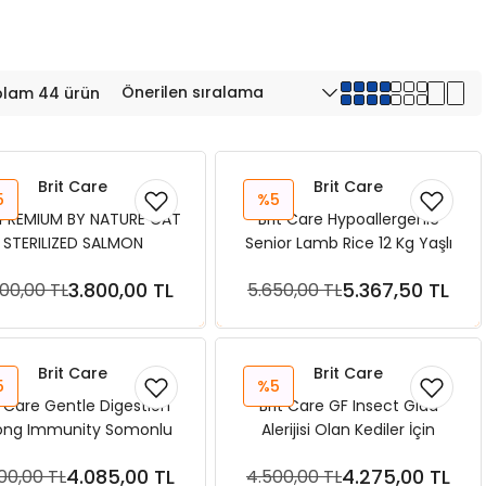
lam 44 ürün
Brit Care
Brit Care
5
%5
 PREMIUM BY NATURE CAT
Brit Care Hypoallergenic
STERILIZED SALMON
Senior Lamb Rice 12 Kg Yaşlı
Köpek Maması
3.800,00 TL
5.367,50 TL
00,00 TL
5.650,00 TL
Sepete Ekle
Sepete Ekle
Brit Care
Brit Care
5
%5
t Care Gentle Digestion
Brit Care GF Insect Gıda
ong Immunity Somonlu
Alerijisi Olan Kediler İçin
lsız Yavru Kedi Maması 7
Böcek Proteinli Balıklı 7 KG
4.085,00 TL
4.275,00 TL
00,00 TL
4.500,00 TL
kg
Sepete Ekle
Sepete Ekle