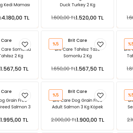
g Kedi Maması
Duck Turkey 2 Kg
4.180,00 TL
1.520,00 TL
L
1.600,00 TL
1.
ete Ekle
Sepete Ekle
t Care
Brit Care
%5
%
ir Care Somonlu
Brit Care Tahılsız Taze
Brit
ahılsız 2 Kg
Somonlu 2 Kg
Tah
1.567,50 TL
1.567,50 TL
L
1.650,00 TL
1.
ete Ekle
Sepete Ekle
t Care
Brit Care
%5
%
Dog Grain Free
Brit Care Dog Grain Free
Br
Breed Salmon 3
Adult Salmon 3 Kg Köpek
Se
ek Maması
Maması
1.995,00 TL
1.900,00 TL
L
2.000,00 TL
2.
ete Ekle
Sepete Ekle