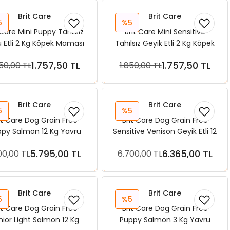
Brit Care
Brit Care
5
%5
 Care Mini Puppy Tahılsız
Brit Care Mini Sensitive
 Etli 2 Kg Köpek Maması
Tahılsız Geyik Etli 2 Kg Köpek
Maması
1.757,50 TL
1.757,50 TL
850,00 TL
1.850,00 TL
Sepete Ekle
Sepete Ekle
Brit Care
Brit Care
5
%5
it Care Dog Grain Free
Brit Care Dog Grain Free
py Salmon 12 Kg Yavru
Sensitive Venison Geyik Etli 12
Köpek Maması
Kg Köpek Maması
5.795,00 TL
6.365,00 TL
00,00 TL
6.700,00 TL
Sepete Ekle
Sepete Ekle
Brit Care
Brit Care
5
%5
it Care Dog Grain Free
Brit Care Dog Grain Free
nior Light Salmon 12 Kg
Puppy Salmon 3 Kg Yavru