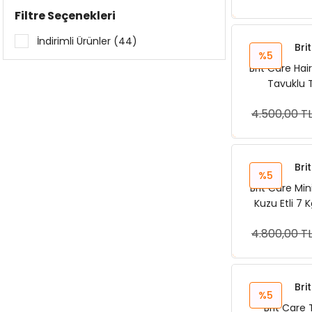
Filtre Seçenekleri
İndirimli Ürünler (44)
Bri
%5
Brit Care Ha
Tavuklu T
4.500,00 T
Sep
Bri
%5
Brit Care Min
Kuzu Etli 7
Ma
4.800,00 T
Sep
Bri
%5
Brit Care 