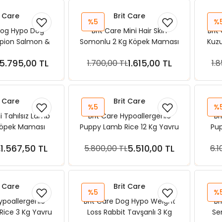
t Care
Brit Care
%5
%
Dog Hypo Dog
Brit Care Mini Hair Skin
Brit
ion Salmon &
Somonlu 2 Kg Köpek Maması
Kuzu
g Köpek Maması
5.795,00 TL
1.615,00 TL
1.700,00 TL
1.
ete Ekle
Sepete Ekle
t Care
Brit Care
%5
%
ni Tahılsız Lamb
Brit Care Hypoallergenic
Br
Köpek Maması
Puppy Lamb Rice 12 Kg Yavru
Pup
Köpek Maması
1.567,50 TL
5.510,00 TL
L
5.800,00 TL
6.1
ete Ekle
Sepete Ekle
t Care
Brit Care
%5
%
Hypoallergenic
Brit Care Dog Hypo Weight
Br
ice 3 Kg Yavru
Loss Rabbit Tavşanlı 3 Kg
Se