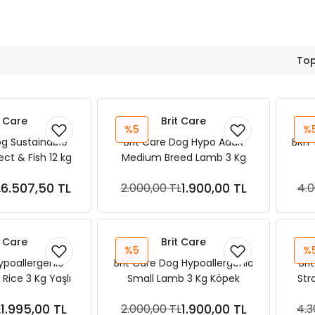
Top
t Care
Brit Care
%5
%
og Sustainable
Brit Care Dog Hypo Adult
BRIT
ect & Fish 12 kg
Medium Breed Lamb 3 Kg
 Maması
Köpek Maması
6.507,50 TL
1.900,00 TL
L
2.000,00 TL
4.0
ete Ekle
Sepete Ekle
t Care
Brit Care
%5
%
Hypoallergenic
Brit Care Dog Hypoallergenic
Bri
Rice 3 Kg Yaşlı
Small Lamb 3 Kg Köpek
Str
 Maması
Maması
Tahı
1.995,00 TL
1.900,00 TL
L
2.000,00 TL
4.3
ete Ekle
Sepete Ekle