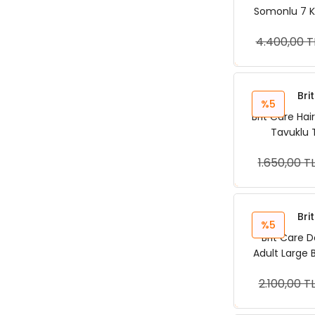
Somonlu 7 K
4.400,00 T
Sep
Bri
%5
Brit Care Ha
Tavuklu T
1.650,00 T
Sep
Bri
%5
Brit Care 
Adult Large 
Kg Köp
2.100,00 T
Sep