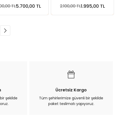
Köpek Maması
Köpek Maması
5.700,00 TL
1.995,00 TL
00,00 TL
2.100,00 TL
Sepete Ekle
Sepete Ekle
n
Ücretsiz Kargo
bir şekilde
Tüm şehirlerimize güvenli bir şekilde
oruz.
paket teslimatı yapıyoruz.