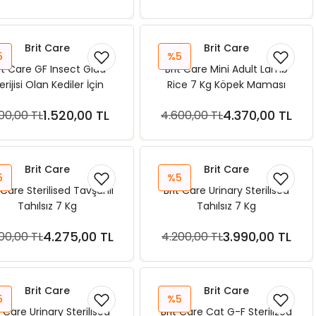
Brit Care
Brit Care
5
%5
it Care GF Insect Gıda
Brit Care Mini Adult Lamb
erijisi Olan Kediler İçin
Rice 7 Kg Köpek Maması
ek Proteinli Balıklı 2 kg
1.520,00 TL
4.370,00 TL
600,00 TL
4.600,00 TL
Sepete Ekle
Sepete Ekle
Brit Care
Brit Care
5
%5
 Care Sterilised Tavşanlı
Brit Care Urinary Sterilised
Tahılsız 7 Kg
Tahılsız 7 Kg
4.275,00 TL
3.990,00 TL
00,00 TL
4.200,00 TL
Sepete Ekle
Sepete Ekle
Brit Care
Brit Care
5
%5
t Care Urinary Sterilised
Brit Care Cat G-F Sterilized