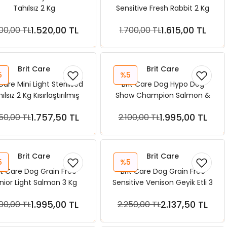
Tahılsız 2 Kg
Sensitive Fresh Rabbit 2 Kg
1.520,00 TL
1.615,00 TL
600,00 TL
1.700,00 TL
Sepete Ekle
Sepete Ekle
Brit Care
Brit Care
5
%5
 Care Mini Light Sterilised
Brit Care Dog Hypo Dog
ılsız 2 Kg Kısırlaştırılmış
Show Champion Salmon &
Köpek Maması
Herring 3 Kg Köpek Maması
1.757,50 TL
1.995,00 TL
850,00 TL
2.100,00 TL
Sepete Ekle
Sepete Ekle
Brit Care
Brit Care
5
%5
it Care Dog Grain Free
Brit Care Dog Grain Free
nior Light Salmon 3 Kg
Sensitive Venison Geyik Etli 3
Köpek Maması
Kg Köpek Maması
1.995,00 TL
2.137,50 TL
100,00 TL
2.250,00 TL
Sepete Ekle
Sepete Ekle