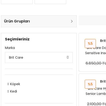
Ürün Grupları
Seçimleriniz
Bri
%5
Marka
Brit Care D
Sensitive Ins
Brit Care
Köpek
6.850,00 T
Sep
Bri
Köpek
%5
Brit Care 
Kedi
Senior Lamb 
Köpek
2.100,00 T
Sep