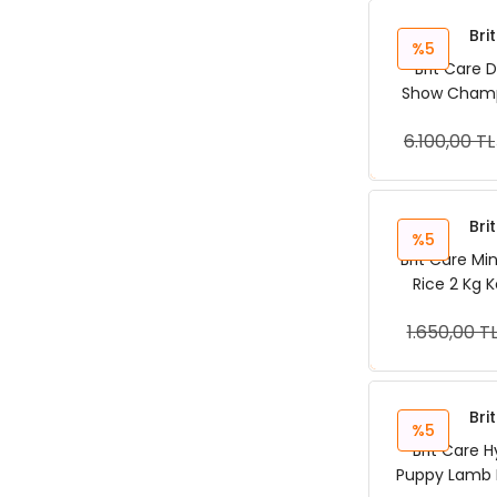
Bri
%5
Brit Care 
Show Champ
Herring 12 K
6.100,00 TL
Sep
Bri
%5
Brit Care Mi
Rice 2 Kg 
1.650,00 T
Sep
Bri
%5
Brit Care 
Puppy Lamb R