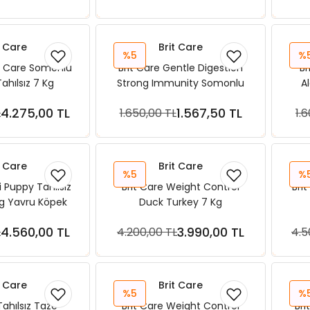
t Care
Brit Care
%5
%
ir Care Somonlu
Brit Care Gentle Digestion
Br
ahılsız 7 Kg
Strong Immunity Somonlu
Al
Tahılsız Yavru Kedi Maması 2
Böc
4.275,00 TL
1.567,50 TL
L
1.650,00 TL
1.
Kg
ete Ekle
Sepete Ekle
t Care
Brit Care
%5
%
i Puppy Tahılsız
Brit Care Weight Control
Brit
 Kg Yavru Köpek
Duck Turkey 7 Kg
ması
4.560,00 TL
3.990,00 TL
L
4.200,00 TL
4.5
ete Ekle
Sepete Ekle
t Care
Brit Care
%5
%
Tahılsız Taze
Brit Care Weight Control
Bri