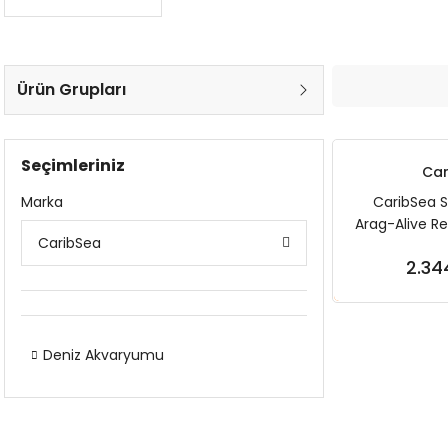
Ürün Grupları
Seçimleriniz
Car
Marka
CaribSea S
Arag-Alive Re
CaribSea
1-
2.34
Sep
Deniz Akvaryumu