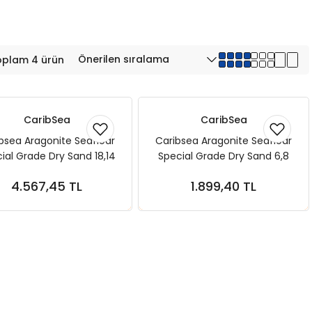
oplam 4 ürün
CaribSea
CaribSea
bsea Aragonite Seafloar
Caribsea Aragonite Seafloar
ial Grade Dry Sand 18,14
Special Grade Dry Sand 6,8
kg 1-2 mm
kg 1-2 mm
4.567,45 TL
1.899,40 TL
Sepete Ekle
Sepete Ekle