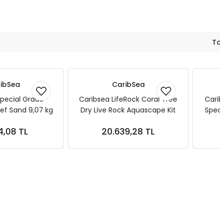
T
ibSea
CaribSea
pecial Grade
Caribsea LifeRock Coral Tree
Cari
ef Sand 9,07 kg
Dry Live Rock Aquascape Kit
Spec
2 mm
9,07 kg
4,08 TL
20.639,28 TL
ete Ekle
Sepete Ekle