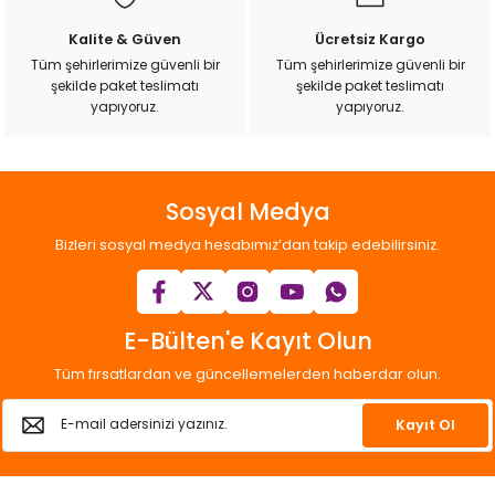
ı
Kalite & Güven
Ücretsiz Kargo
Tüm şehirlerimize güvenli bir
Tüm şehirlerimize güvenli bir
rı
şekilde paket teslimatı
şekilde paket teslimatı
yapıyoruz.
yapıyoruz.
Sosyal Medya
Bizleri sosyal medya hesabımız’dan takip edebilirsiniz.
E-Bülten'e Kayıt Olun
ı
Tüm fırsatlardan ve güncellemelerden haberdar olun.
i
Kayıt Ol
ektanları