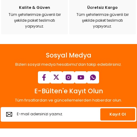
k Yemleme
Kalite & Güven
Ücretsiz Kargo
Tüm şehirlerimize güvenli bir
Tüm şehirlerimize güvenli bir
şekilde paket teslimatı
şekilde paket teslimatı
yapıyoruz.
yapıyoruz.
zları
ri
Sosyal Medya
Filtre
Bizleri sosyal medya hesabımız’dan takip edebilirsiniz.
r
E-Bülten'e Kayıt Olun
Tüm fırsatlardan ve güncellemelerden haberdar olun.
Kayıt Ol