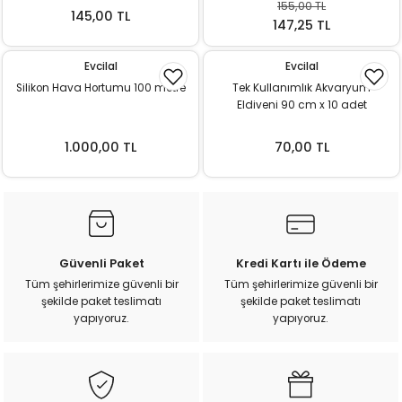
155,00 TL
ı
145,00 TL
147,25 TL
rı
Evcilal
Evcilal
Silikon Hava Hortumu 100 metre
Tek Kullanımlık Akvaryum
Eldiveni 90 cm x 10 adet
1.000,00 TL
70,00 TL
Güvenli Paket
Kredi Kartı ile Ödeme
ı
Tüm şehirlerimize güvenli bir
Tüm şehirlerimize güvenli bir
şekilde paket teslimatı
şekilde paket teslimatı
yapıyoruz.
yapıyoruz.
i
ektanları