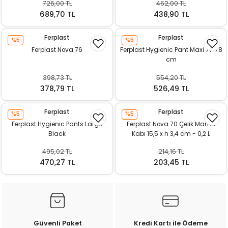
726,00 TL
462,00 TL
ı
689,70 TL
438,90 TL
rı
Ferplast
Ferplast
%5
%5
Ferplast Nova 76
Ferplast Hygienic Pant Maxi 71-78
cm
398,73 TL
554,20 TL
378,79 TL
526,49 TL
Ferplast
Ferplast
%5
%5
Ferplast Hygienic Pants Large
Ferplast Nova 70 Çelik Mama
Black
Kabı 15,5 x h 3,4 cm - 0,2 L
495,02 TL
214,16 TL
ı
470,27 TL
203,45 TL
i
ektanları
Güvenli Paket
Kredi Kartı ile Ödeme