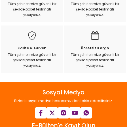
k Yemleme
Tüm şehirlerimize güvenli bir
Tüm şehirlerimize güvenli bir
şekilde paket teslimatı
şekilde paket teslimatı
yapıyoruz.
yapıyoruz.
zları
ri
Kalite & Güven
Ücretsiz Kargo
Tüm şehirlerimize güvenli bir
Tüm şehirlerimize güvenli bir
Filtre
şekilde paket teslimatı
şekilde paket teslimatı
yapıyoruz.
yapıyoruz.
r
Sosyal Medya
Bizleri sosyal medya hesabımız’dan takip edebilirsiniz.
E-Bülten'e Kayıt Olun