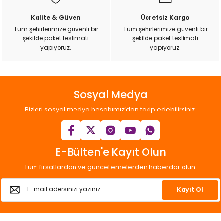
ı
Kalite & Güven
Ücretsiz Kargo
Tüm şehirlerimize güvenli bir
Tüm şehirlerimize güvenli bir
rı
şekilde paket teslimatı
şekilde paket teslimatı
yapıyoruz.
yapıyoruz.
Sosyal Medya
Bizleri sosyal medya hesabımız’dan takip edebilirsiniz.
E-Bülten'e Kayıt Olun
ı
Tüm fırsatlardan ve güncellemelerden haberdar olun.
i
Kayıt Ol
ektanları