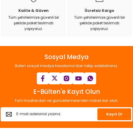
ı
Kalite & Güven
Ücretsiz Kargo
Tüm şehirlerimize güvenli bir
Tüm şehirlerimize güvenli bir
rı
şekilde paket teslimatı
şekilde paket teslimatı
yapıyoruz.
yapıyoruz.
Sosyal Medya
Bizleri sosyal medya hesabımız’dan takip edebilirsiniz.
E-Bülten'e Kayıt Olun
ı
Tüm fırsatlardan ve güncellemelerden haberdar olun.
i
Kayıt Ol
ektanları