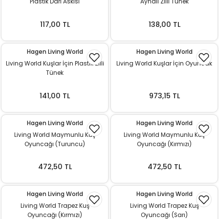
Plastik Darı Askısı
Aynalı Zilli Tünek
k Yemleme
117,00 TL
138,00 TL
Hagen Living World
Hagen Living World
zları
Living World Kuşlar İçin Plastik Zilli
Living World Kuşlar İçin Oyuncak
Tünek
ri
141,00 TL
973,15 TL
Filtre
Hagen Living World
Hagen Living World
r
Living World Maymunlu Kuş
Living World Maymunlu Kuş
Oyuncağı (Turuncu)
Oyuncağı (Kırmızı)
472,50 TL
472,50 TL
Hagen Living World
Hagen Living World
Living World Trapez Kuş
Living World Trapez Kuş
Oyuncağı (Kırmızı)
Oyuncağı (Sarı)