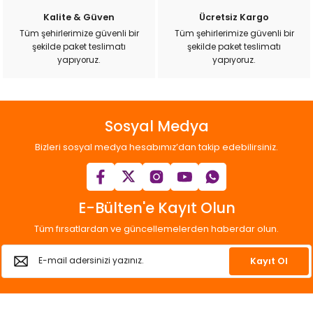
k Yemleme
Kalite & Güven
Ücretsiz Kargo
Tüm şehirlerimize güvenli bir
Tüm şehirlerimize güvenli bir
şekilde paket teslimatı
şekilde paket teslimatı
yapıyoruz.
yapıyoruz.
zları
ri
Sosyal Medya
Filtre
Bizleri sosyal medya hesabımız’dan takip edebilirsiniz.
r
E-Bülten'e Kayıt Olun
Tüm fırsatlardan ve güncellemelerden haberdar olun.
Kayıt Ol