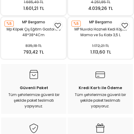
1.685,49 TL
4.251,85 TL
ı
1.601,21 TL
4.039,26 TL
rı
MP Bergamo
MP Bergamo
%5
%5
Mp Köpek Çiş Eğitim Gastone S
MP Nuvola Hazneli Kedi Köpek
48*38*4Cm
Mama ve Su Kabı 3,5 L
835,18 TL
1.172,21 TL
793,42 TL
1.113,60 TL
Güvenli Paket
Kredi Kartı ile Ödeme
ı
Tüm şehirlerimize güvenli bir
Tüm şehirlerimize güvenli bir
şekilde paket teslimatı
şekilde paket teslimatı
yapıyoruz.
yapıyoruz.
i
ektanları