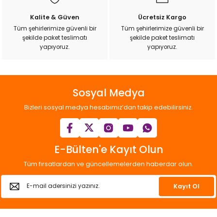
ı
Kalite & Güven
Ücretsiz Kargo
Tüm şehirlerimize güvenli bir
Tüm şehirlerimize güvenli bir
rı
şekilde paket teslimatı
şekilde paket teslimatı
yapıyoruz.
yapıyoruz.
Sosyal Medya
Bizleri sosyal medya hesabımız’dan takip edebilirsiniz.
E-Bülten'e Kayıt Olun
ı
Tüm fırsatlardan ve güncellemelerden haberdar olun.
i
Kayıt Ol
ektanları