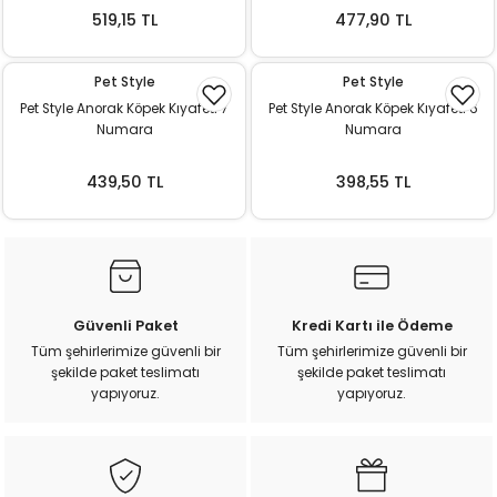
ı
519,15 TL
477,90 TL
rı
Pet Style
Pet Style
Pet Style Anorak Köpek Kıyafeti 7
Pet Style Anorak Köpek Kıyafeti 6
Numara
Numara
439,50 TL
398,55 TL
Güvenli Paket
Kredi Kartı ile Ödeme
ı
Tüm şehirlerimize güvenli bir
Tüm şehirlerimize güvenli bir
şekilde paket teslimatı
şekilde paket teslimatı
yapıyoruz.
yapıyoruz.
i
ektanları