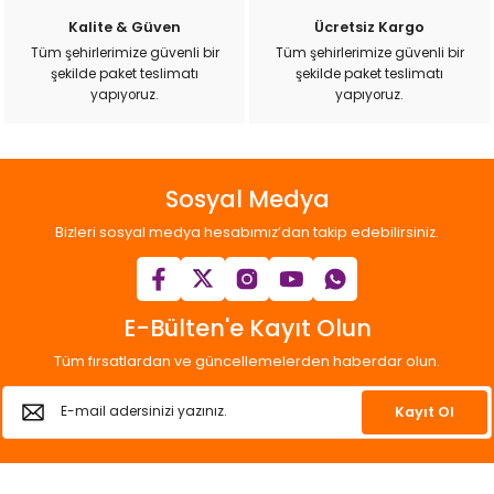
k Yemleme
Kalite & Güven
Ücretsiz Kargo
Tüm şehirlerimize güvenli bir
Tüm şehirlerimize güvenli bir
şekilde paket teslimatı
şekilde paket teslimatı
yapıyoruz.
yapıyoruz.
zları
ri
Sosyal Medya
Filtre
Bizleri sosyal medya hesabımız’dan takip edebilirsiniz.
r
E-Bülten'e Kayıt Olun
Tüm fırsatlardan ve güncellemelerden haberdar olun.
Kayıt Ol