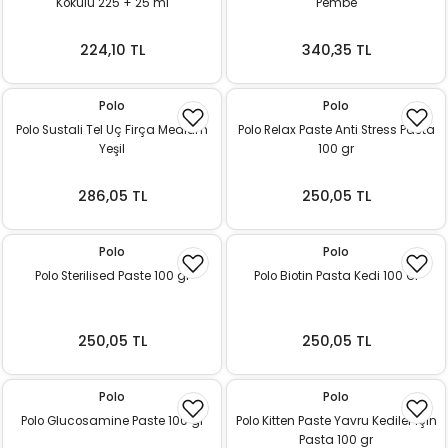
Kokulu 225 + 25 ml
Pembe
k Yemleme
224,10 TL
340,35 TL
Polo
Polo
zları
Polo Sustali Tel Uç Firça Medium
Polo Relax Paste Anti Stress Pasta
Yeşil
100 gr
ri
286,05 TL
250,05 TL
Filtre
Polo
Polo
r
Polo Sterilised Paste 100 gr
Polo Biotin Pasta Kedi 100 Gr
250,05 TL
250,05 TL
Polo
Polo
Polo Glucosamine Paste 100 gr
Polo Kitten Paste Yavru Kediler İçin
Pasta 100 gr