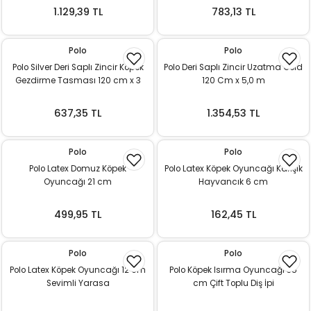
1.129,39 TL
783,13 TL
Polo
Polo
Polo Silver Deri Saplı Zincir Köpek
Polo Deri Saplı Zincir Uzatma Gold
Gezdirme Tasması 120 cm x 3
120 Cm x 5,0 m
mm
637,35 TL
1.354,53 TL
Polo
Polo
Polo Latex Domuz Köpek
Polo Latex Köpek Oyuncağı Karışık
Oyuncağı 21 cm
Hayvancık 6 cm
499,95 TL
162,45 TL
Polo
Polo
Polo Latex Köpek Oyuncağı 12 cm
Polo Köpek Isırma Oyuncağı 35
Sevimli Yarasa
cm Çift Toplu Diş İpi