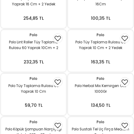
Yaprak 16 Cm + 2 Yedek
16Cm
ı
254,85 TL
100,35 TL
rı
Polo
Polo
Polo Lint Roller Tüy Toplama
Polo Tüy Toplama Rulosu 60
Rulosu 60 Yaprak 10Cm + 2
Yaprak 10 Cm + 2 Yedek
Yedek
232,35 TL
163,35 TL
Polo
Polo
Polo Tüy Toplama Rulosu 60
Polo Herbal Mix Kemirgen Otu
Yaprak 10 Cm
1000Gr
ı
59,70 TL
134,50 TL
i
ektanları
Polo
Polo
Polo Köpük Şampuan Narçiçeği
Polo Sustali Tel Uç Firça Medium