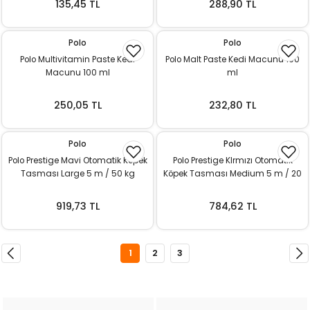
135,45 TL
288,90 TL
Polo
Polo
Polo Multivitamin Paste Kedi
Polo Malt Paste Kedi Macunu 100
Macunu 100 ml
ml
250,05 TL
232,80 TL
Polo
Polo
Polo Prestige Mavi Otomatik Köpek
Polo Prestige KIrmızı Otomatik
Tasması Large 5 m / 50 kg
Köpek Tasması Medium 5 m / 20
kg
919,73 TL
784,62 TL
1
2
3