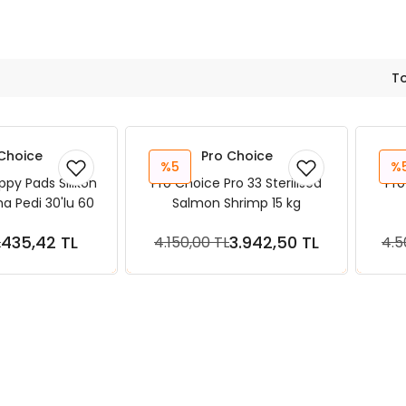
T
Choice
Pro Choice
%5
%
py Pads Silikon
Pro Choice Pro 33 Sterilised
Pro
rma Pedi 30'lu 60
Salmon Shrimp 15 kg
90 cm
435,42 TL
3.942,50 TL
L
4.150,00 TL
4.5
ete Ekle
Sepete Ekle