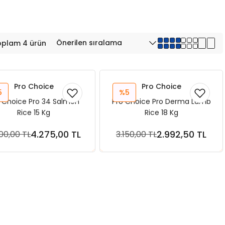
oplam 4 ürün
Pro Choice
Pro Choice
5
%5
 Choice Pro 34 Salmon
Pro Choice Pro Derma Lamb
Rice 15 Kg
Rice 18 Kg
4.275,00 TL
2.992,50 TL
00,00 TL
3.150,00 TL
Sepete Ekle
Sepete Ekle