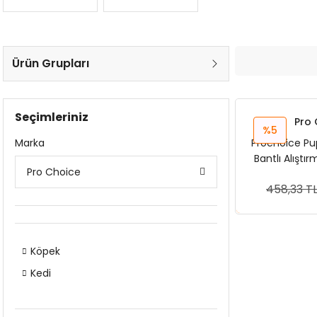
Ürün Grupları
Seçimleriniz
Pro 
%5
Marka
Prochoice Pup
Bantlı Alıştı
Pro Choice
x 
458,33 T
Sep
Köpek
Kedi