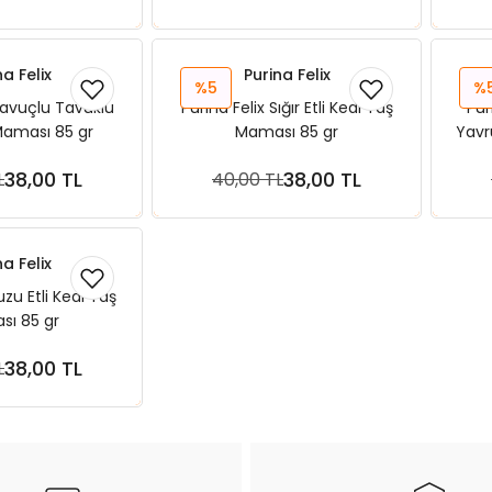
na Felix
Purina Felix
%5
%
 Havuçlu Tavuklu
Purina Felix Sığır Etli Kedi Yaş
Pur
Maması 85 gr
Maması 85 gr
Yavr
38,00 TL
38,00 TL
L
40,00 TL
ete Ekle
Sepete Ekle
na Felix
uzu Etli Kedi Yaş
ı 85 gr
38,00 TL
L
ete Ekle