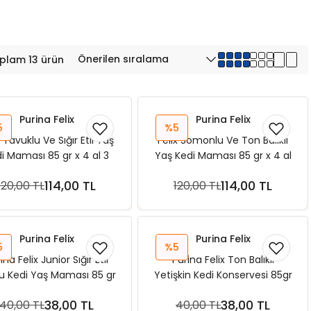
plam 13 ürün
Purina Felix
Purina Felix
5
%5
x Tavuklu Ve Sığır Etli Yaş
Felix Somonlu Ve Ton Balıklı
i Maması 85 gr x 4 al 3
Yaş Kedi Maması 85 gr x 4 al
Öde
3 Öde
114,00 TL
114,00 TL
120,00 TL
120,00 TL
Sepete Ekle
Sepete Ekle
Purina Felix
Purina Felix
5
%5
ina Felix Junior Sığır Etli
Purina Felix Ton Balıklı
u Kedi Yaş Maması 85 gr
Yetişkin Kedi Konservesi 85gr
38,00 TL
38,00 TL
40,00 TL
40,00 TL
Sepete Ekle
Sepete Ekle