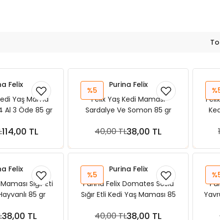
To
na Felix
Purina Felix
%5
%
 Kedi Yaş Mama
Felix Yaş Kedi Maması
Feli
 4 Al 3 Öde 85 gr
Sardalye Ve Somon 85 gr
Ked
114,00 TL
38,00 TL
L
40,00 TL
ete Ekle
Sepete Ekle
na Felix
Purina Felix
%5
%
 Maması Sığır Eti
Purina Felix Domates Soslu
Pur
ayvanlı 85 gr
Sığır Etli Kedi Yaş Maması 85
Yavr
gr
38,00 TL
38,00 TL
L
40,00 TL
ete Ekle
Sepete Ekle