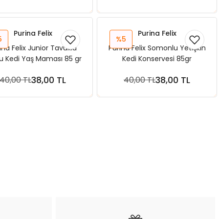
Purina Felix
Purina Felix
5
%5
ina Felix Junior Tavuklu
Purina Felix Somonlu Yetişkin
u Kedi Yaş Maması 85 gr
Kedi Konservesi 85gr
38,00 TL
38,00 TL
40,00 TL
40,00 TL
Sepete Ekle
Sepete Ekle