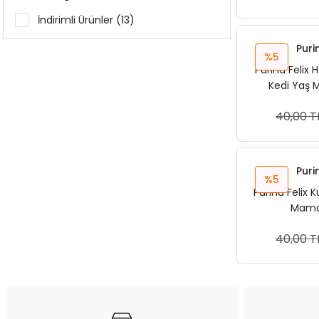
İndirimli Ürünler (13)
Puri
%5
Purina Felix
Kedi Yaş 
40,00 T
Sep
Puri
%5
Purina Felix K
Mamas
40,00 T
Sep