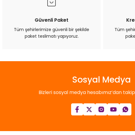
Güvenli Paket
Kre
Tüm şehirlerimize güvenli bir şekilde
Tüm şehirl
paket teslimatı yapıyoruz.
pake
Sosyal Medya
Bizleri sosyal medya hesabımız’dan takip e