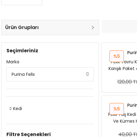
Ürün Grupları
Seçimleriniz
Puri
%5
Marka
Felix Yavru
Karışık Paket
Purina Felix
120,00 T
Sep
Puri
Kedi
%5
Felix Yaş Kedi
Ve Kümes H
Filtre Seçenekleri
40,00 T
Sep