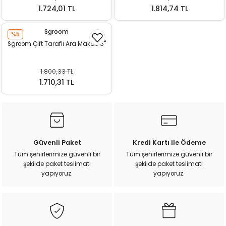
k Yemleme
1.724,01 TL
1.814,74 TL
Sgroom
%5
Sgroom Çift Taraflı Ara Makas 8''
zları
1.800,33 TL
ri
1.710,31 TL
Filtre
r
Güvenli Paket
Kredi Kartı ile Ödeme
Tüm şehirlerimize güvenli bir
Tüm şehirlerimize güvenli bir
şekilde paket teslimatı
şekilde paket teslimatı
yapıyoruz.
yapıyoruz.