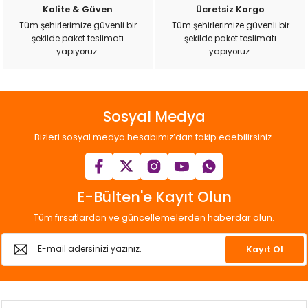
Kalite & Güven
Ücretsiz Kargo
Tüm şehirlerimize güvenli bir
Tüm şehirlerimize güvenli bir
şekilde paket teslimatı
şekilde paket teslimatı
yapıyoruz.
yapıyoruz.
Sosyal Medya
Bizleri sosyal medya hesabımız’dan takip edebilirsiniz.
E-Bülten'e Kayıt Olun
Tüm fırsatlardan ve güncellemelerden haberdar olun.
Kayıt Ol